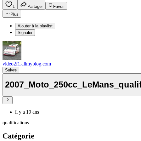
1
Partager
Favori
Plus
Ajouter à la playlist
Signaler
video2f1.allmyblog.com
Suivre
2007_Moto_250cc_LeMans_quali
il y a 19 ans
qualifications
Catégorie