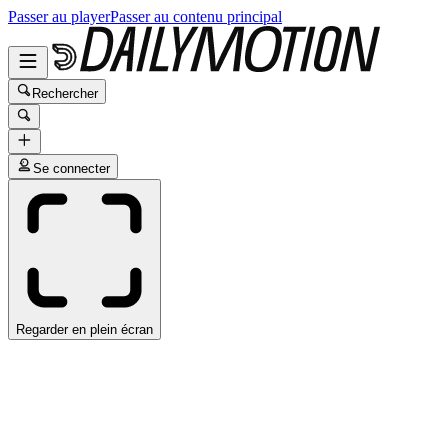
Passer au player
Passer au contenu principal
Rechercher
Se connecter
Regarder en plein écran