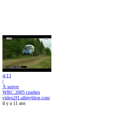
4:13
|
À suivre
WRC 2005 crashes
video2f1.allmyblog.com
il y a 11 ans