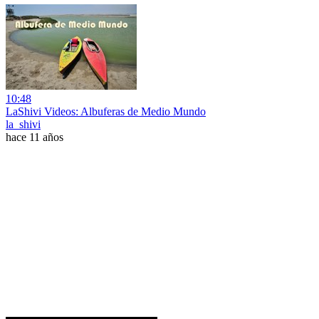
10:48
LaShivi Videos: Albuferas de Medio Mundo
la_shivi
hace 11 años