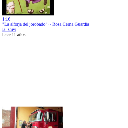
1:16
"La alforja del jorobado" ~ Rosa Cerna Guardia
la_shivi
hace 11 años