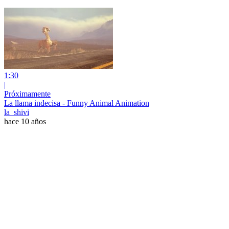
1:30
|
Próximamente
La llama indecisa - Funny Animal Animation
la_shivi
hace 10 años