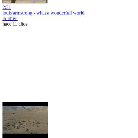
2:31
louis armstrong - what a wonderfull world
la_shivi
hace 11 años