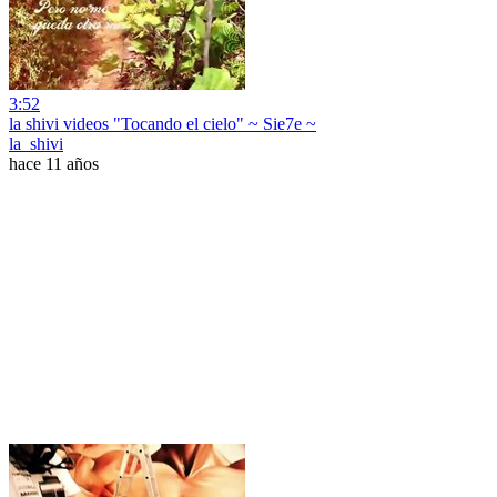
3:52
la shivi videos "Tocando el cielo" ~ Sie7e ~
la_shivi
hace 11 años