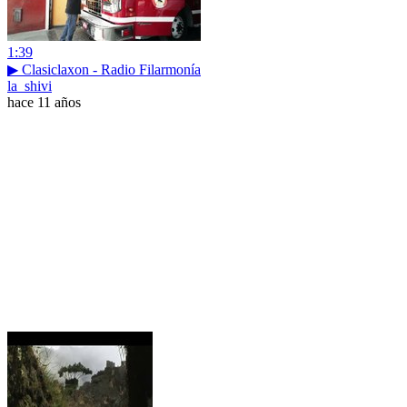
1:39
▶ Clasiclaxon - Radio Filarmonía
la_shivi
hace 11 años