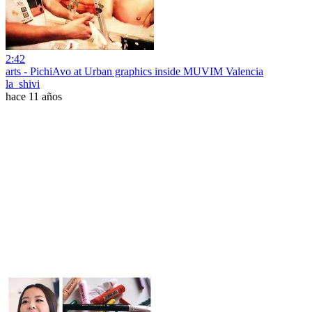
2:42
arts - PichiAvo at Urban graphics inside MUVIM Valencia
la_shivi
hace 11 años