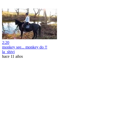
2:20
monkey see... monkey do !!
la_shivi
hace 11 años