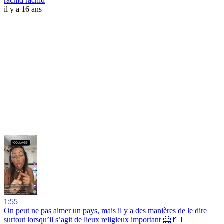
rachid rachid
il y a 16 ans
1:55
On peut ne pas aimer un pays, mais il y a des manières de le dire
surtout lorsqu’il s’agit de lieux religieux important 🤗🇰🇭