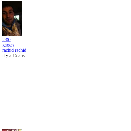
2:00
garges
rachid rachid
il y a 15 ans