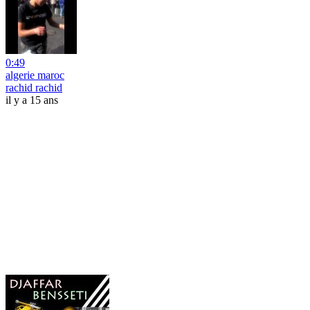
0:49
algerie maroc
rachid rachid
il y a 15 ans