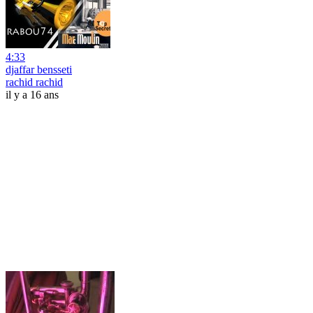
4:33
djaffar bensseti
rachid rachid
il y a 16 ans