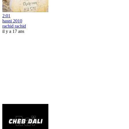
2:01
hasni 2010
rachid rachid
il y a 17 ans