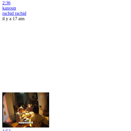
2:36
kanoun
rachid rachid
il y a 17 ans