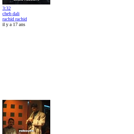
3:32
cheb dali
rachid rachid
il y a 17 ans