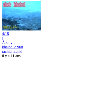
4:18
|
À suivre
khaled le vrai
rachid rachid
il y a 11 ans