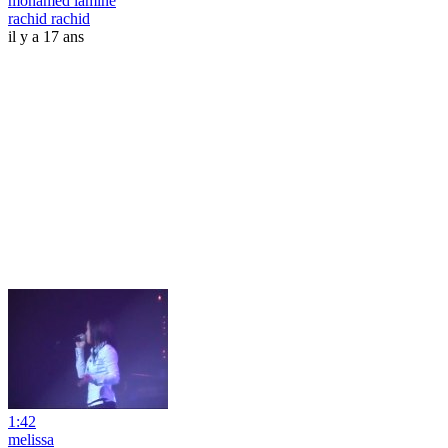
mohamed lamine
rachid rachid
il y a 17 ans
1:42
melissa