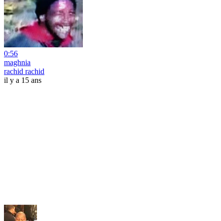
0:56
maghnia
rachid rachid
il y a 15 ans