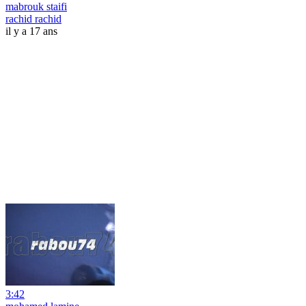
mabrouk staifi
rachid rachid
il y a 17 ans
3:42