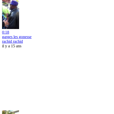
0:18
garges les gonesse
rachid rachid
il y a 15 ans