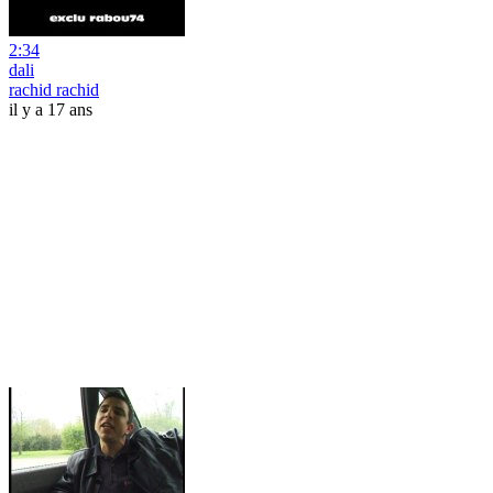
2:34
dali
rachid rachid
il y a 17 ans