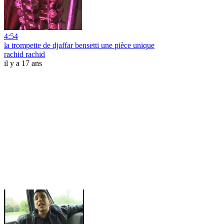
4:54
la trompette de djaffar bensetti une pièce unique
rachid rachid
il y a 17 ans