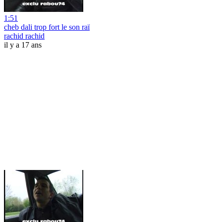
1:51
cheb dali trop fort le son raï
rachid rachid
il y a 17 ans