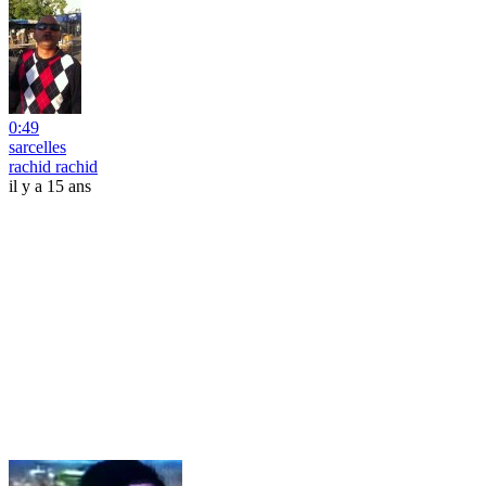
0:49
sarcelles
rachid rachid
il y a 15 ans