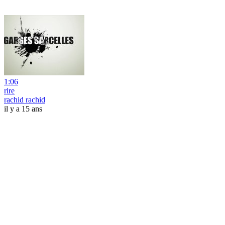
1:06
rire
rachid rachid
il y a 15 ans