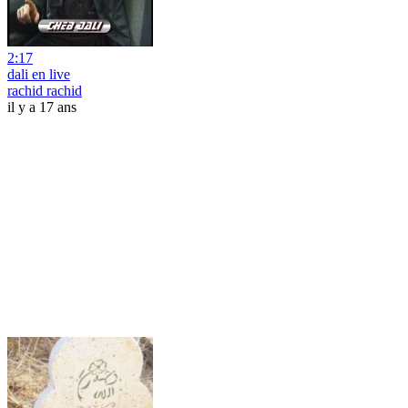
2:17
dali en live
rachid rachid
il y a 17 ans