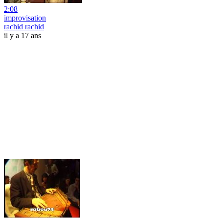
2:08
improvisation
rachid rachid
il y a 17 ans