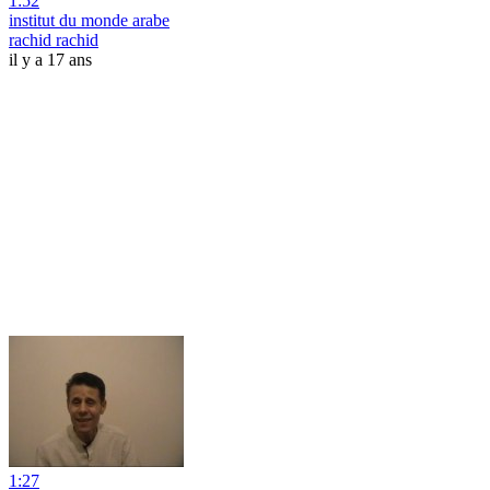
1:52
institut du monde arabe
rachid rachid
il y a 17 ans
1:27