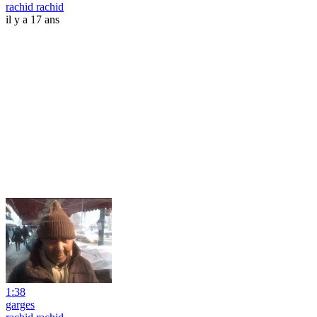
rachid rachid
il y a 17 ans
1:38
garges