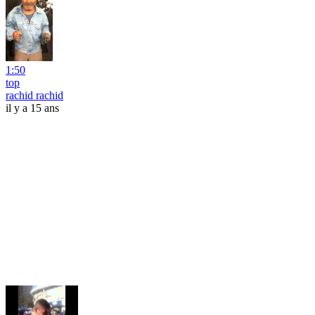
1:50
top
rachid rachid
il y a 15 ans