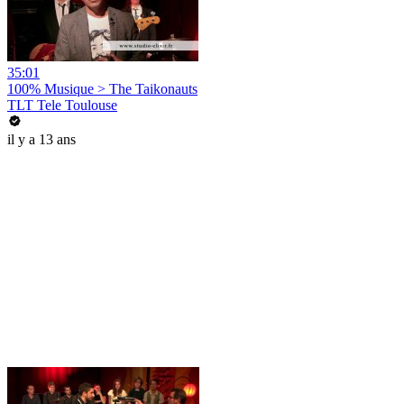
35:01
100% Musique > The Taikonauts
TLT Tele Toulouse
il y a 13 ans