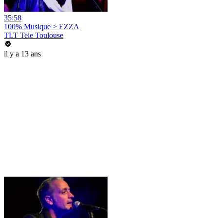
35:58
100% Musique > EZZA
TLT Tele Toulouse
il y a 13 ans