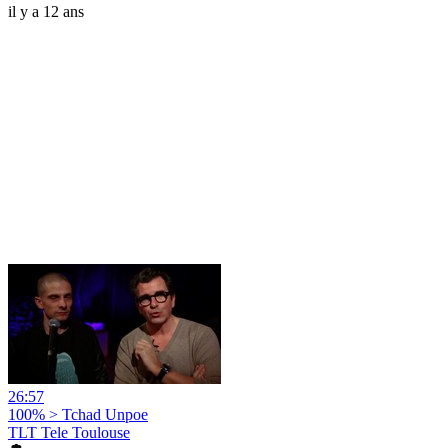
il y a 12 ans
26:57
100% > Tchad Unpoe
TLT Tele Toulouse