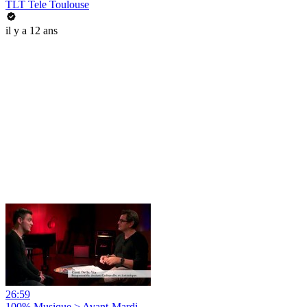
TLT Tele Toulouse
il y a 12 ans
26:59
100% Musique > Avant-Mardi