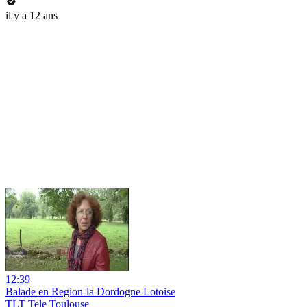
il y a 12 ans
12:39
Balade en Region-la Dordogne Lotoise
TLT Tele Toulouse