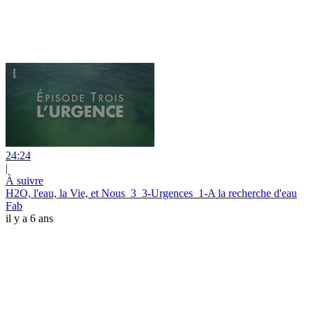
24:24
|
À suivre
H2O, l'eau, la Vie, et Nous_3_3-Urgences_1-A la recherche d'eau
Fab
il y a 6 ans