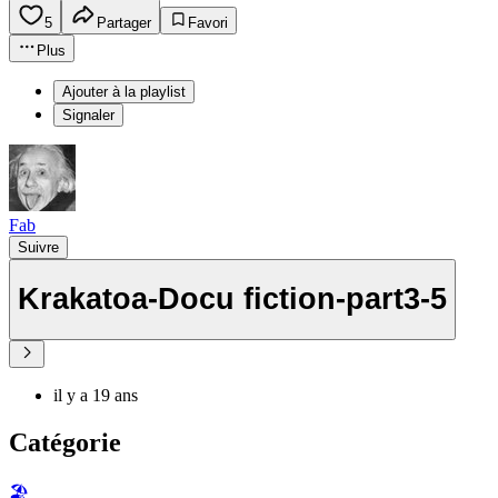
5
Partager
Favori
Plus
Ajouter à la playlist
Signaler
Fab
Suivre
Krakatoa-Docu fiction-part3-5
il y a 19 ans
Catégorie
🏖