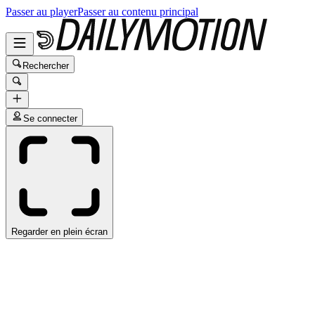
Passer au player
Passer au contenu principal
Rechercher
Se connecter
Regarder en plein écran