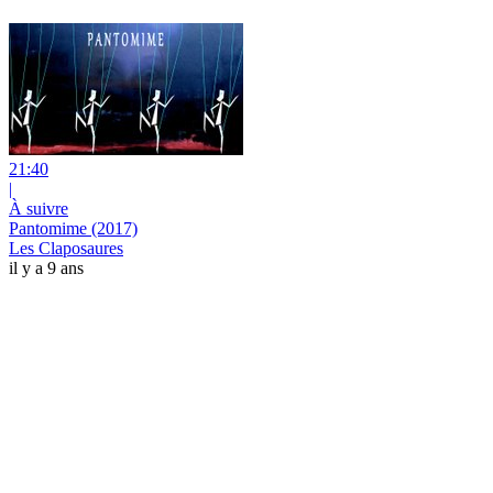
21:40
|
À suivre
Pantomime (2017)
Les Claposaures
il y a 9 ans