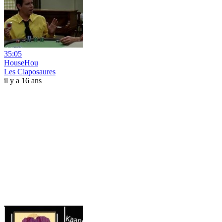
35:05
HouseHou
Les Claposaures
il y a 16 ans