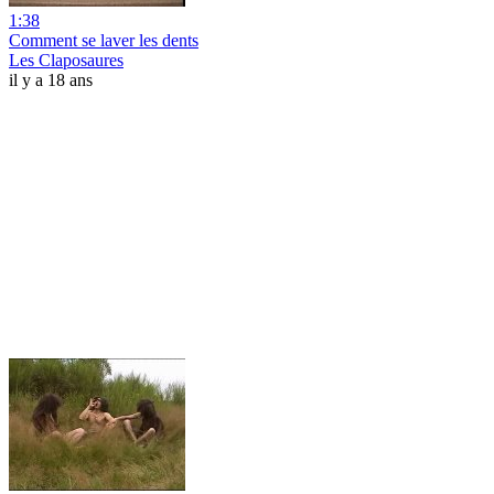
1:38
Comment se laver les dents
Les Claposaures
il y a 18 ans