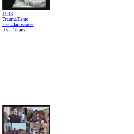
11:13
TraumaTisme
Les Claposaures
il y a 18 ans