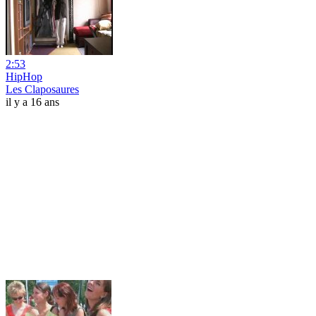
2:53
HipHop
Les Claposaures
il y a 16 ans