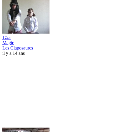
1:53
Magie
Les Claposaures
il y a 14 ans