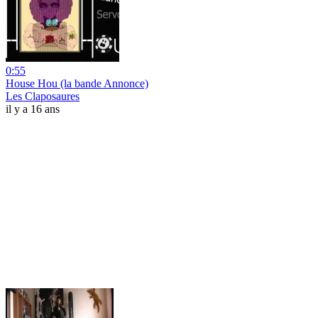
0:55
House Hou (la bande Annonce)
Les Claposaures
il y a 16 ans