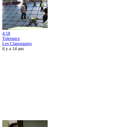
4:18
Tolerance
Les Claposaures
il y a 14 ans