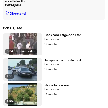
accattatevillo!
Categoria
🎈
Divertenti
Consigliato
Beckham litiga con i fan
beccaccino
17 anni fa
0:34
|
Prossimi video
Tamponamento Record
beccaccino
17 anni fa
1:03
Re della piscina
beccaccino
17 anni fa
2:30