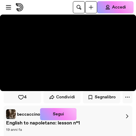
Vai al lettore
Passa al contenuto principale
Accedi
4
Condividi
Segnalibro
Segui
beccaccino
English to napoletano: lesson n°1
19 anni fa