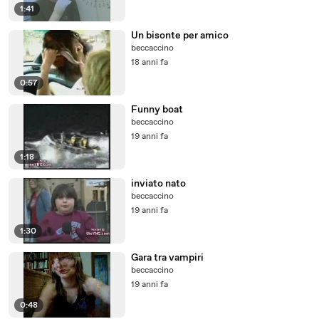
1:41
Un bisonte per amico
beccaccino
18 anni fa
0:57
Funny boat
beccaccino
19 anni fa
1:18
inviato nato
beccaccino
19 anni fa
1:30
Gara tra vampiri
beccaccino
19 anni fa
0:48