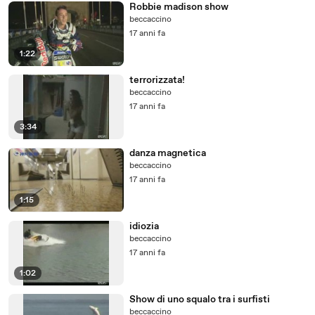
Robbie madison show
beccaccino
17 anni fa
1:22
terrorizzata!
beccaccino
17 anni fa
3:34
danza magnetica
beccaccino
17 anni fa
1:15
idiozia
beccaccino
17 anni fa
1:02
Show di uno squalo tra i surfisti
beccaccino