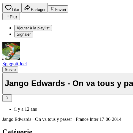
Like
Partager
Favori
Plus
Ajouter à la playlist
Signaler
Spiggott Joel
Suivre
Jango Edwards - On va tous y pas
il y a 12 ans
Jango Edwards - On va tous y passer - France Inter 17-06-2014
Catégorie