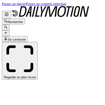
Passer au player
Passer au contenu principal
Rechercher
Se connecter
Regarder en plein écran