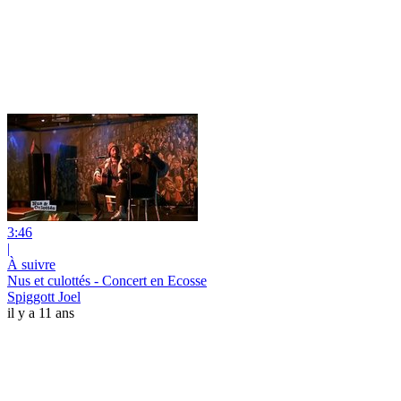
3:46
|
À suivre
Nus et culottés - Concert en Ecosse
Spiggott Joel
il y a 11 ans