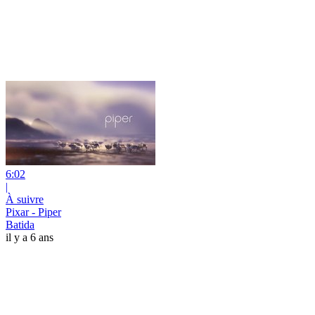
6:02
|
À suivre
Pixar - Piper
Batida
il y a 6 ans