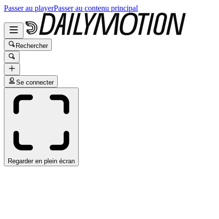
Passer au player
Passer au contenu principal
Rechercher
Se connecter
Regarder en plein écran