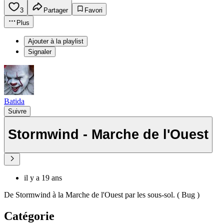
3
Partager
Favori
Plus
Ajouter à la playlist
Signaler
Batida
Suivre
Stormwind - Marche de l'Ouest
il y a 19 ans
De Stormwind à la Marche de l'Ouest par les sous-sol. ( Bug )
Catégorie