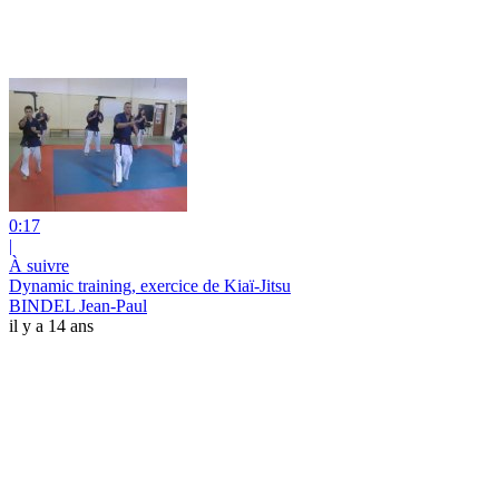
0:17
|
À suivre
Dynamic training, exercice de Kiaï-Jitsu
BINDEL Jean-Paul
il y a 14 ans