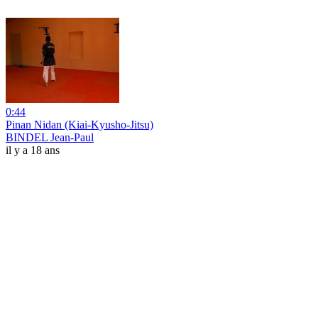
0:44
Pinan Nidan (Kiai-Kyusho-Jitsu)
BINDEL Jean-Paul
il y a 18 ans