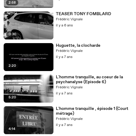
2:58
TEASER TONY FOMBLARD
Frédéric Vignale
il y a 6 ans
0:30
Huguette, la clocharde
Frédéric Vignale
il y a 7 ans
2:20
L'homme tranquille, au coeur de la
psychanalyse (Episode 6)
Frédéric Vignale
il y a 7 ans
5:20
L'homme tranquille , épisode 1 (Court
métrage)
Frédéric Vignale
il y a 7 ans
4:14