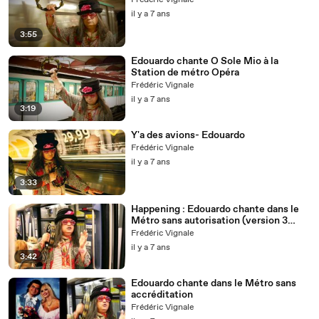
Frédéric Vignale
il y a 7 ans
3:55
Edouardo chante O Sole Mio à la
Station de métro Opéra
Frédéric Vignale
il y a 7 ans
3:19
Y'a des avions- Edouardo
Frédéric Vignale
il y a 7 ans
3:33
Happening : Edouardo chante dans le
Métro sans autorisation (version 3
minutes)
Frédéric Vignale
il y a 7 ans
3:42
Edouardo chante dans le Métro sans
accréditation
Frédéric Vignale