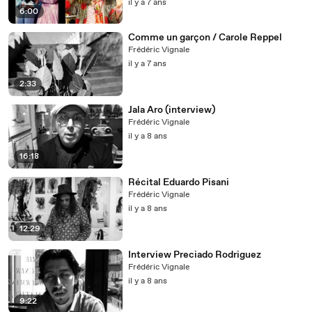
il y a 7 ans
6:00
Comme un garçon / Carole Reppel
Frédéric Vignale
il y a 7 ans
2:33
Jala Aro (interview)
Frédéric Vignale
il y a 8 ans
16:18
Récital Eduardo Pisani
Frédéric Vignale
il y a 8 ans
12:29
Interview Preciado Rodriguez
Frédéric Vignale
il y a 8 ans
9:22