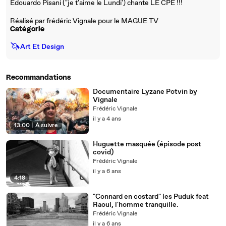
Edouardo Pisani ("je t'aime le Lundi') chante LE CPE !!!
Réalisé par frédéric Vignale pour le MAGUE TV
Catégorie
🦄
Art Et Design
Recommandations
Documentaire Lyzane Potvin by
Vignale
Frédéric Vignale
il y a 4 ans
13:00
|
À suivre
Huguette masquée (épisode post
covid)
Frédéric Vignale
il y a 6 ans
4:18
"Connard en costard" les Puduk feat
Raoul, l'homme tranquille.
Frédéric Vignale
il y a 6 ans