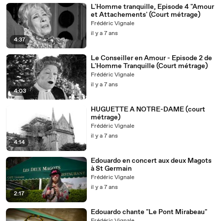
L'Homme tranquille, Episode 4 "Amour
et Attachements' (Court métrage)
Frédéric Vignale
il y a 7 ans
4:37
Le Conseiller en Amour - Episode 2 de
L'Homme Tranquille (Court métrage)
Frédéric Vignale
il y a 7 ans
4:03
HUGUETTE A NOTRE-DAME (court
métrage)
Frédéric Vignale
il y a 7 ans
4:14
Edouardo en concert aux deux Magots
à St Germain
Frédéric Vignale
il y a 7 ans
2:17
Edouardo chante "Le Pont Mirabeau"