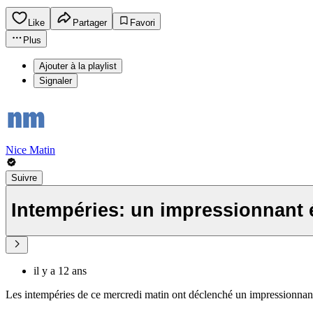
Like
Partager
Favori
Plus
Ajouter à la playlist
Signaler
Nice Matin
Suivre
Intempéries: un impressionnant 
il y a 12 ans
Les intempéries de ce mercredi matin ont déclenché un impressionna