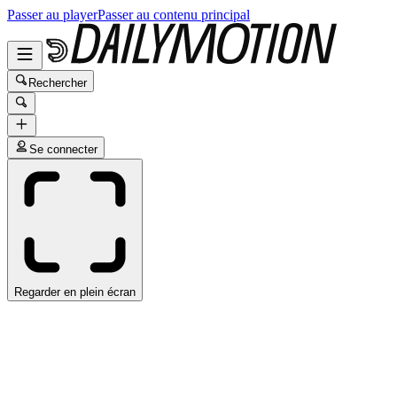
Passer au player
Passer au contenu principal
Rechercher
Se connecter
Regarder en plein écran