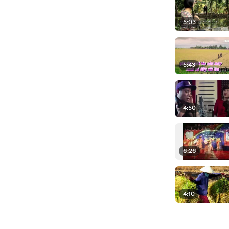
5:03
5:43
4:50
6:26
4:10