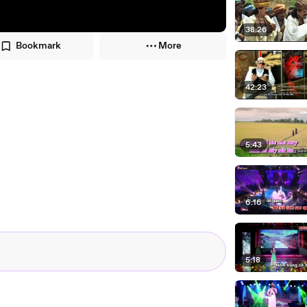
38:26
Bookmark
More
42:23
5:43
6:16
5:18