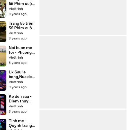
tiếng
55 Phim cuộc
đời Đức Phật
Viettrinh
Thích Ca
8 years ago
(Buddha) trọn
bộ 55 tập lồng
Trang 55 trên
tiếng
55 Phim cuộc
đời Đức Phật
Viettrinh
Thích Ca
8 years ago
(Buddha) lồng
tiếng 55 tập
Noi buon me
trọn bộ
toi - Phuong
my chi,Thuy
Viettrinh
duong Beat
8 years ago
Lk Sau le
bong,Nua dem
ngoai pho -
Viettrinh
Cong
8 years ago
nghia,Thien
nhan Karaoke
Ke den sau -
Diem thuy
Karaoke
Viettrinh
8 years ago
Tinh me -
Quynh trang (