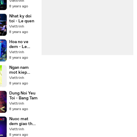
Karaoke Beat
Viettrinh
)
8 years ago
Nhat ky doi
toi - Le quen
Viettrinh
8 years ago
Hoa no ve
dem - Le
quyen
Viettrinh
Karaoke
8 years ago
Ngan nam
mot kiep
nguoi
Viettrinh
8 years ago
Dung Noi Yeu
Toi - Bang Tam
Viettrinh
8 years ago
Nuoc mat
dem giao thua
- Karaoke
Viettrinh
8 years ago