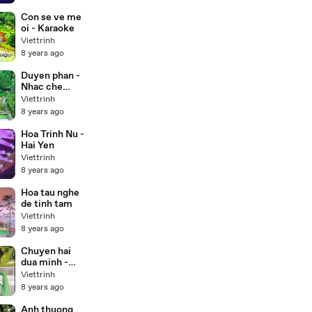
Con se ve me
oi - Karaoke
Viettrinh
8 years ago
Duyen phan -
Nhac che
(Karaoke)
Viettrinh
8 years ago
Hoa Trinh Nu -
Hai Yen
Viettrinh
8 years ago
Hoa tau nghe
de tinh tam
Viettrinh
8 years ago
Chuyen hai
dua minh -
Duong hong
Viettrinh
loan
8 years ago
Anh thuong