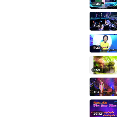
5:35
6:50
5:33
4:06
5:12
26:32