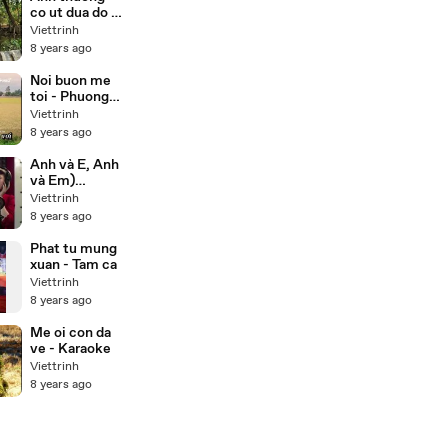
co ut dua do -
Luu anh
Viettrinh
loan,Truong
8 years ago
son
Noi buon me
toi - Phuong
my chi (
Viettrinh
karaoke)
8 years ago
Anh và E, Anh
và Em)
Valentine
Viettrinh
Song 2013 -
8 years ago
Orekae
Phat tu mung
xuan - Tam ca
Viettrinh
8 years ago
Me oi con da
ve - Karaoke
Viettrinh
8 years ago