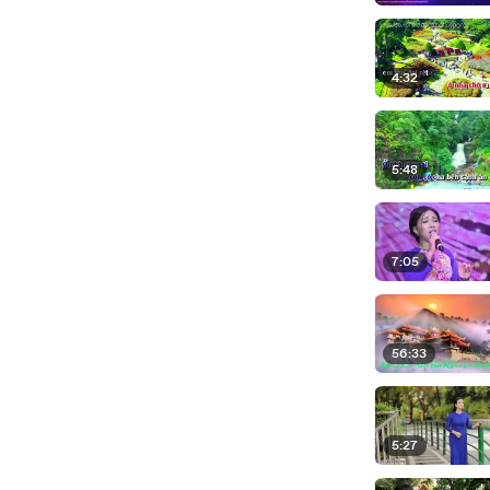
4:32
5:48
7:05
56:33
5:27