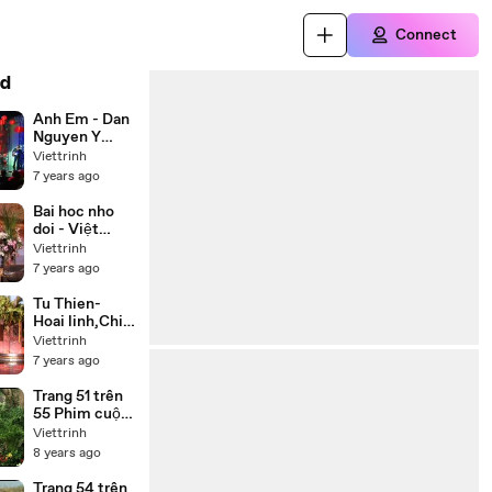
Connect
d
Anh Em - Dan
Nguyen Y
Phung
Viettrinh
7 years ago
Bai hoc nho
doi - Việt
Hương, Chí
Viettrinh
Tài, Thúy Nga,
7 years ago
Hoài Tâm
Tu Thien-
Hoai linh,Chi
tai,Trung
Viettrinh
Dan,Thuy
7 years ago
Phuong
Trang 51 trên
55 Phim cuộc
đời Đức Phật
Viettrinh
Thích Ca
8 years ago
(Buddha) trọn
bộ 55 tập lồng
Trang 54 trên