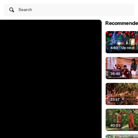
Search
Recommende
4:50
|
Up next
36:45
33:57
40:03