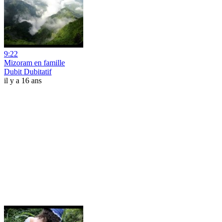
9:22
Mizoram en famille
Dubit Dubitatif
il y a 16 ans