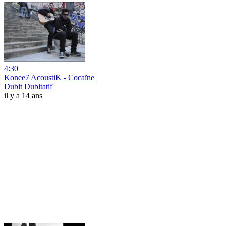
4:30
Konee7 AcoustiK - Cocaïne
Dubit Dubitatif
il y a 14 ans