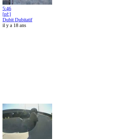
5:46
[pf:]
Dubit Dubitatif
il y a 18 ans