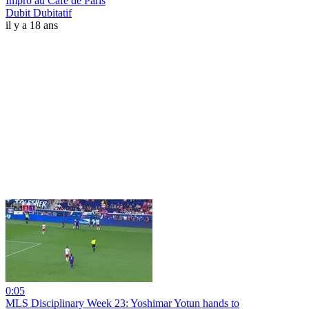
Impro au Café de Paris
Dubit Dubitatif
il y a 18 ans
0:05
MLS Disciplinary Week 23: Yoshimar Yotun hands to