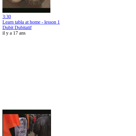
3:30
Learn tabla at home - lesson 1
Dubit Dubitatif
il y a 17 ans