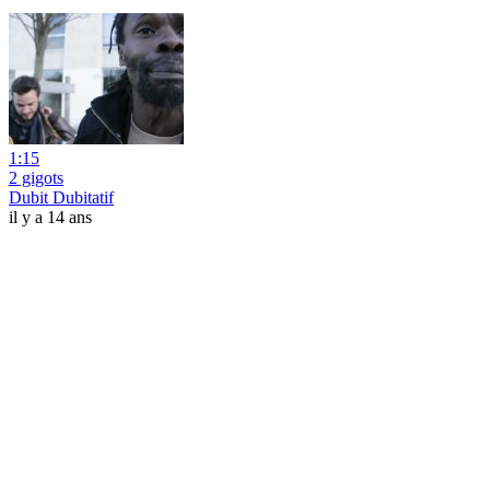
1:15
2 gigots
Dubit Dubitatif
il y a 14 ans