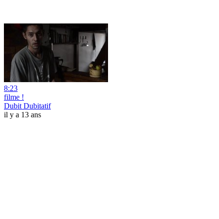
8:23
filme !
Dubit Dubitatif
il y a 13 ans