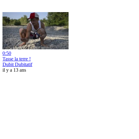
0:50
Tasse la terre !
Dubit Dubitatif
il y a 13 ans