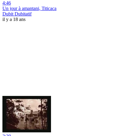
4:46
Un jour à amantani, Titicaca
Dubit Dubitatif
il y a 18 ans