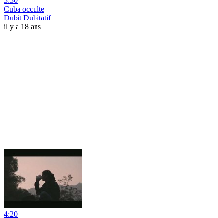
3:30
Cuba occulte
Dubit Dubitatif
il y a 18 ans
4:20