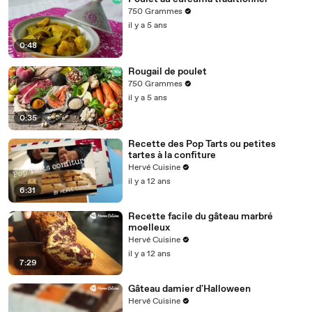
750 Grammes
il y a 5 ans
0:48
Rougail de poulet
750 Grammes
il y a 5 ans
0:35
Recette des Pop Tarts ou petites
tartes à la confiture
Hervé Cuisine
il y a 12 ans
6:31
Recette facile du gâteau marbré
moelleux
Hervé Cuisine
il y a 12 ans
7:29
Gâteau damier d'Halloween
Hervé Cuisine