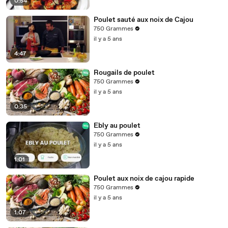
0:54
Poulet sauté aux noix de Cajou
750 Grammes
il y a 5 ans
4:47
Rougails de poulet
750 Grammes
il y a 5 ans
0:35
Ebly au poulet
750 Grammes
il y a 5 ans
1:01
Poulet aux noix de cajou rapide
750 Grammes
il y a 5 ans
1:07