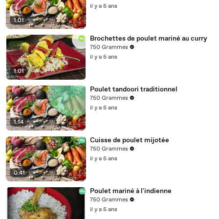
il y a 5 ans
1:01
Brochettes de poulet mariné au curry
750 Grammes
il y a 5 ans
1:01
Poulet tandoori traditionnel
750 Grammes
il y a 5 ans
1:14
Cuisse de poulet mijotée
750 Grammes
il y a 5 ans
0:41
Poulet mariné à l'indienne
750 Grammes
il y a 5 ans