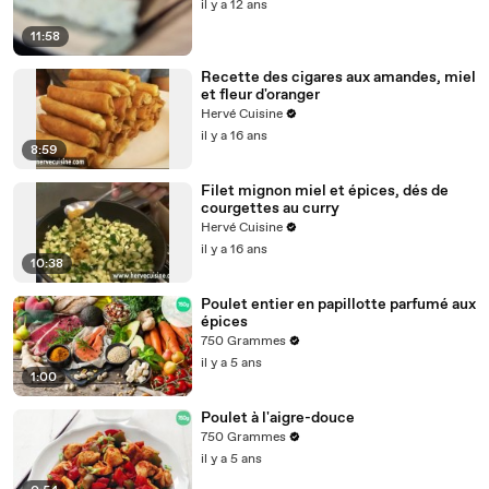
il y a 12 ans
11:58
Recette des cigares aux amandes, miel
et fleur d'oranger
Hervé Cuisine
il y a 16 ans
8:59
Filet mignon miel et épices, dés de
courgettes au curry
Hervé Cuisine
il y a 16 ans
10:38
Poulet entier en papillotte parfumé aux
épices
750 Grammes
il y a 5 ans
1:00
Poulet à l'aigre-douce
750 Grammes
il y a 5 ans