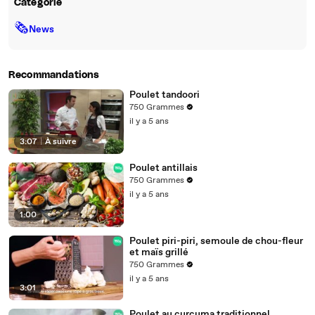
Catégorie
🗞
News
Recommandations
Poulet tandoori
750 Grammes
il y a 5 ans
3:07
|
À suivre
Poulet antillais
750 Grammes
il y a 5 ans
1:00
Poulet piri-piri, semoule de chou-fleur
et maïs grillé
750 Grammes
il y a 5 ans
3:01
Poulet au curcuma traditionnel