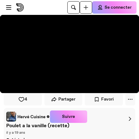
Passer au player
Passer au contenu principal
Se connecter
4
Partager
Favori
Suivre
Hervé Cuisine
Poulet a la vanille (recette)
il y a 19 ans