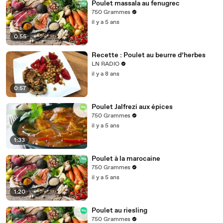
Poulet massala au fenugrec
750 Grammes
il y a 5 ans
0:55
Recette : Poulet au beurre d’herbes
LN RADIO
il y a 8 ans
0:57
Poulet Jalfrezi aux épices
750 Grammes
il y a 5 ans
1:33
Poulet à la marocaine
750 Grammes
il y a 5 ans
1:20
Poulet au riesling
750 Grammes