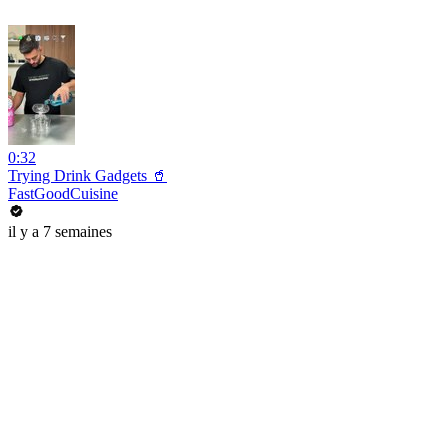
0:32
Trying Drink Gadgets 🥤
FastGoodCuisine
il y a 7 semaines