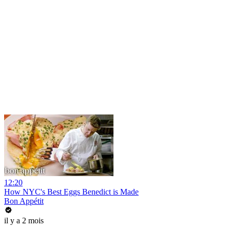
12:20
How NYC's Best Eggs Benedict is Made
Bon Appétit
il y a 2 mois