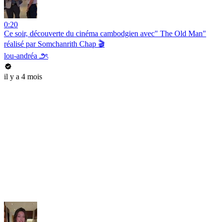
0:20
Ce soir, découverte du cinéma cambodgien avec" The Old Man"
réalisé par Somchanrith Chap 🎬
lou-andréa ౨ৎ
il y a 4 mois