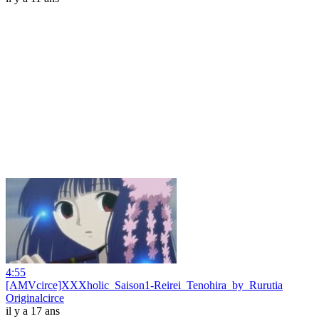
4:55
[AMVcirce]XXXholic_Saison1-Reirei_Tenohira_by_Rurutia
Originalcirce
il y a 17 ans