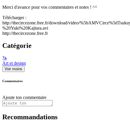
Merci d'avance pour vos commentaires et notes ! ^^
Télécharger :
http://thecircezone.free.fr/download/video/%5bAMVCirce%5dTs
%20Yuki%20Kajiura.avi
http://thecircezone.free.fr
Catégorie
🦄
Art et design
Voir moins
Commentaires
Ajoute ton commentaire
Recommandations