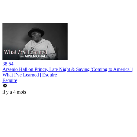
38:54
Arsenio Hall on Prince, Late Night & Saving 'Coming to America' |
What I’ve Learned | Esquire
Esquire
il y a 4 mois