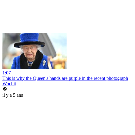
1:07
This is why the Queen's hands are purple in the recent photograph
Wochit
il y a 5 ans