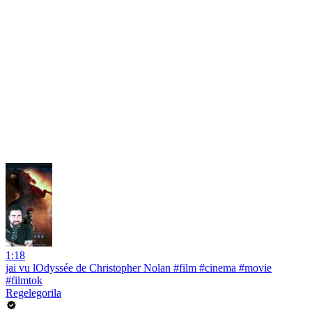
1:18
jai vu lOdyssée de Christopher Nolan #film #cinema #movie
#filmtok
Regelegorila