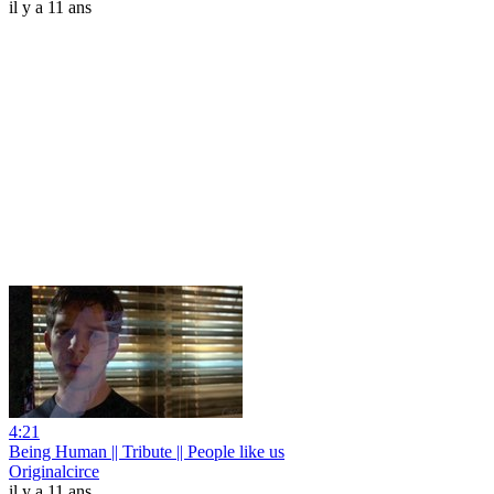
il y a 11 ans
4:21
Being Human || Tribute || People like us
Originalcirce
il y a 11 ans