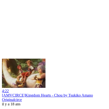
4:22
[AMVCIRCE]Kingdom Hearts - Chou by Tsukiko Amano
Originalcirce
il y a 18 ans