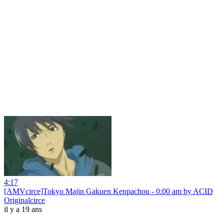
4:17
[AMVcirce]Tokyo Majin Gakuen Kenpachou - 0:00 am by ACID
Originalcirce
il y a 19 ans