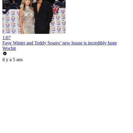
1:07
Faye Winter and Teddy Soares’ new house is incredibly huge
Wochit
il y a 5 ans