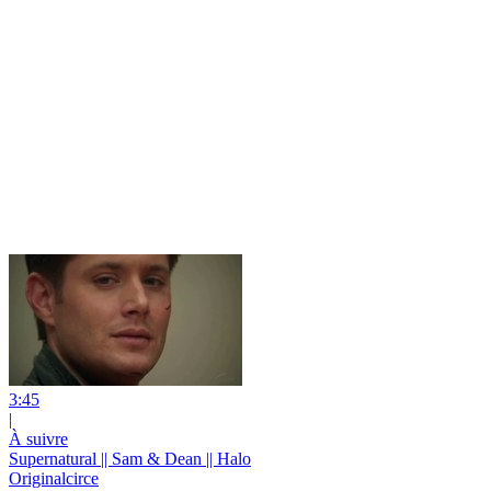
3:45
|
À suivre
Supernatural || Sam & Dean || Halo
Originalcirce