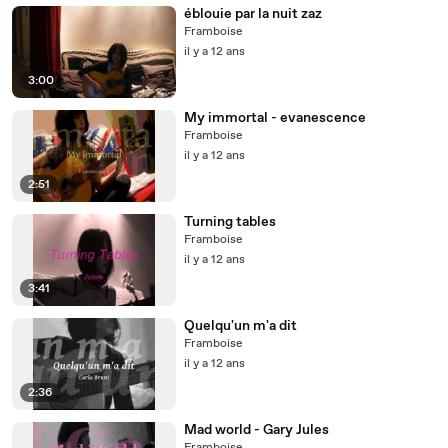
éblouie par la nuit zaz
Framboise
il y a 12 ans
3:00
My immortal - evanescence
Framboise
il y a 12 ans
2:51
Turning tables
Framboise
il y a 12 ans
3:41
Quelqu'un m'a dit
Framboise
il y a 12 ans
2:36
Mad world - Gary Jules