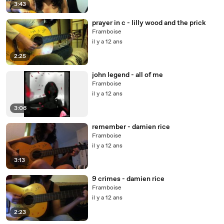
3:43
prayer in c - lilly wood and the prick
Framboise
il y a 12 ans
2:25
john legend - all of me
Framboise
il y a 12 ans
3:06
remember - damien rice
Framboise
il y a 12 ans
3:13
9 crimes - damien rice
Framboise
il y a 12 ans
2:23