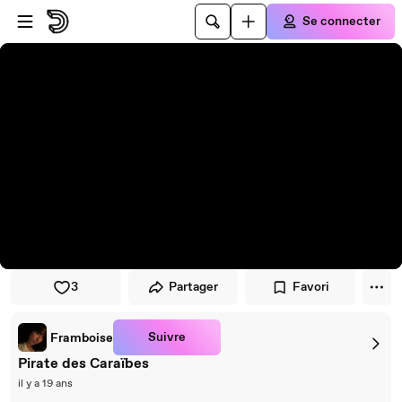
Passer au player
Passer au contenu principal
Se connecter
3
Partager
Favori
Suivre
Framboise
Pirate des Caraïbes
il y a 19 ans