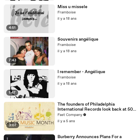
Miss u missele
Framboise
il y a 18 ans
4:51
Souvenirs angélique
Framboise
il y a 18 ans
7:43
I remember - Angélique
Framboise
il y a 18 ans
1:47
The founders of Philadelphia
International Records look back at 50
amazing years
Fast Company
il y a 5 ans
3:07
Burberry Announces Plans For a