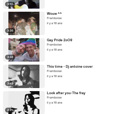
3:10
Wouw ^^
Framboise
il y a 18 ans
3:35
Gay Pride 2oO8
Framboise
il y a 18 ans
3:32
This time - Dj antoine cover
Framboise
il y a 18 ans
3:49
Look after you-The fray
Framboise
il y a 18 ans
2:21