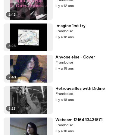
Framboise
il y a 12 ans
2:43
Imagine 1rst try
Framboise
il y a 16 ans
3:23
Anyone else - Cover
Framboise
il y a 18 ans
2:40
Retrouvailles with Didine
Framboise
il y a 18 ans
8:28
Webcam 1216483431671
Framboise
il y a 18 ans