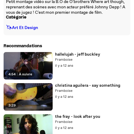
Petit montage vidéo sur la B.O de O'brothers Where art though,
reprenant des scènes avec mon acteur préféré Johnny Depp ! A
vous de jugez ! C'est mon premier montage de film.
Catégorie
🦄
Art Et Design
Recommandations
hallelujah - jeff buckley
Framboise
il y a 12 ans
4:54
|
À suivre
christina aguilera - say something
Framboise
il y a 12 ans
3:29
the fray - look after you
Framboise
il y a 12 ans