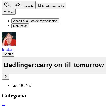
2
Compartir
Añadir marcador
Más
Añadir a la lista de reproducción
Denunciar
la_shivi
Seguir
Badfinger:carry on till tomorrow 
hace 19 años
Categoría