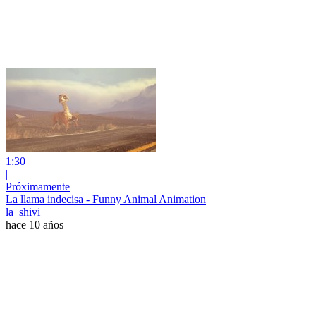
1:30
|
Próximamente
La llama indecisa - Funny Animal Animation
la_shivi
hace 10 años