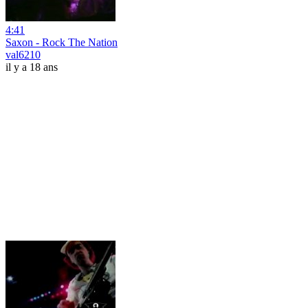
4:41
Saxon - Rock The Nation
val6210
il y a 18 ans