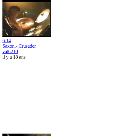
6:14
Saxon.-.Crusader
val6210
il y a 18 ans