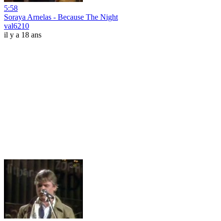
5:58
Soraya Arnelas - Because The Night
val6210
il y a 18 ans