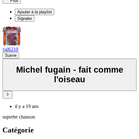
Plus
Ajouter à la playlist
Signaler
val6210
Suivre
Michel fugain - fait comme
l'oiseau
il y a 19 ans
superbe chanson
Catégorie