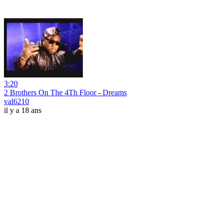
3:20
2 Brothers On The 4Th Floor - Dreams
val6210
il y a 18 ans