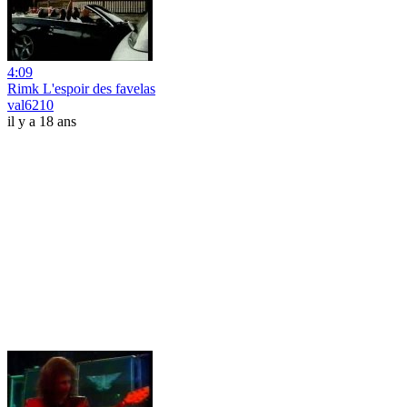
4:09
Rimk L'espoir des favelas
val6210
il y a 18 ans