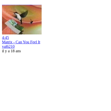
4:45
Matrix - Can You Feel It
val6210
il y a 18 ans