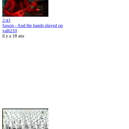
2:43
Saxon - And the bands played on
val6210
il y a 18 ans