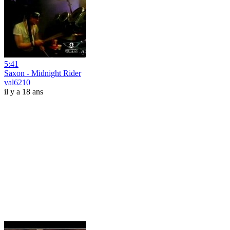
5:41
Saxon - Midnight Rider
val6210
il y a 18 ans