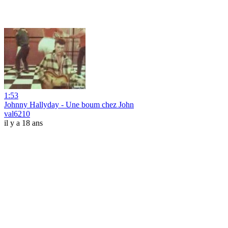
1:53
Johnny Hallyday - Une boum chez John
val6210
il y a 18 ans