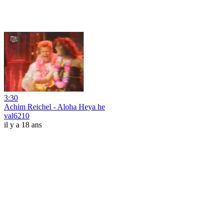
3:30
Achim Reichel - Aloha Heya he
val6210
il y a 18 ans