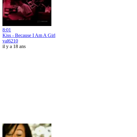
8:01
Kiss - Because I Am A Girl
val6210
il y a 18 ans