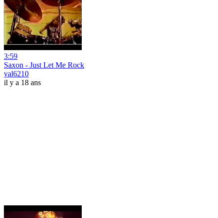
3:59
Saxon - Just Let Me Rock
val6210
il y a 18 ans