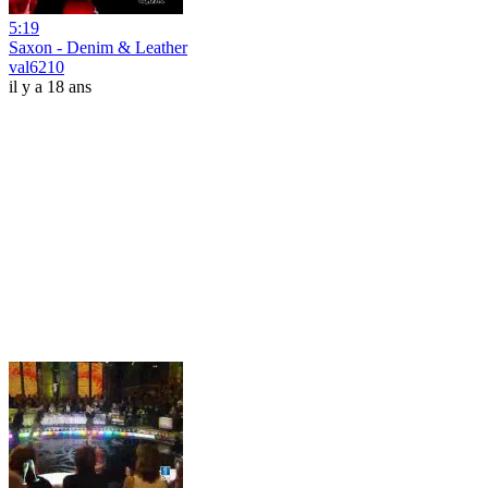
5:19
Saxon - Denim & Leather
val6210
il y a 18 ans