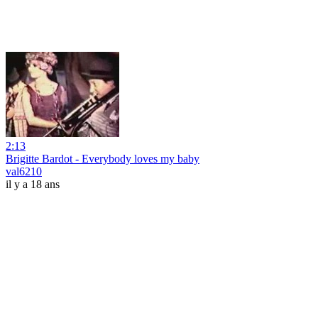
2:13
Brigitte Bardot - Everybody loves my baby
val6210
il y a 18 ans