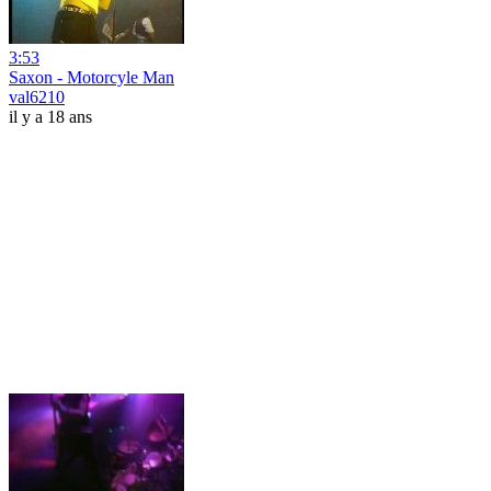
3:53
Saxon - Motorcyle Man
val6210
il y a 18 ans