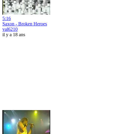
5:16
Saxon - Broken Heroes
val6210
il y a 18 ans