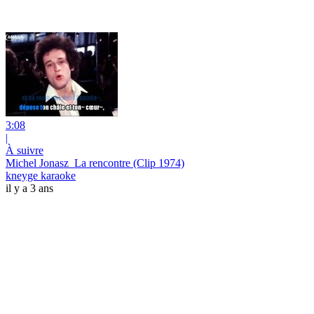
3:08
|
À suivre
Michel Jonasz_La rencontre (Clip 1974)
kneyge karaoke
il y a 3 ans