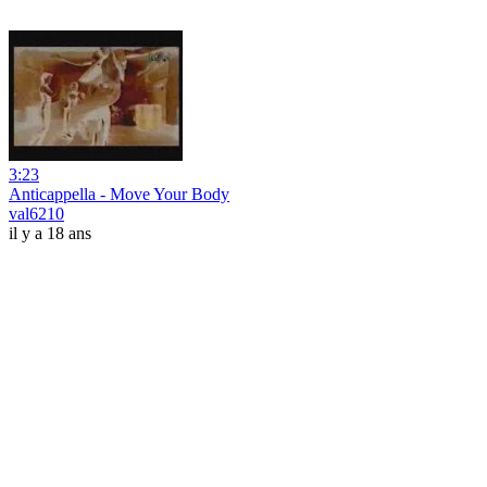
3:23
Anticappella - Move Your Body
val6210
il y a 18 ans