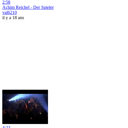
2:58
Achim Reichel - Der Spieler
val6210
il y a 18 ans
4:23