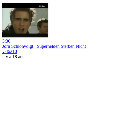
3:30
Jörn Schlönvoigt - Superhelden Sterben Nicht
val6210
il y a 18 ans