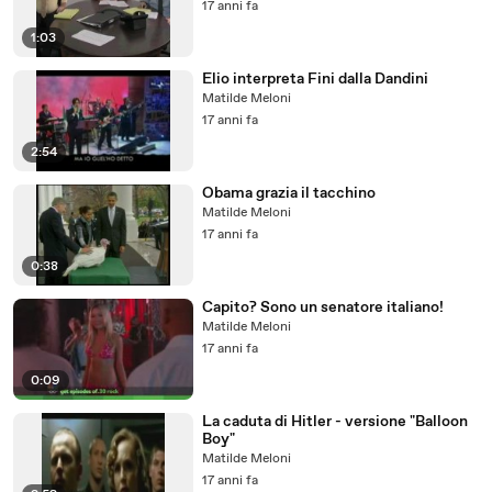
17 anni fa
1:03
Elio interpreta Fini dalla Dandini
Matilde Meloni
17 anni fa
2:54
Obama grazia il tacchino
Matilde Meloni
17 anni fa
0:38
Capito? Sono un senatore italiano!
Matilde Meloni
17 anni fa
0:09
La caduta di Hitler - versione "Balloon
Boy"
Matilde Meloni
17 anni fa