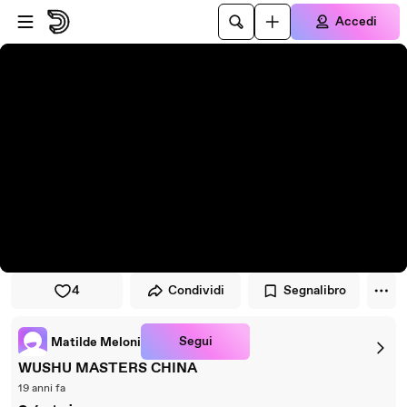
Vai al lettore
Passa al contenuto principale
Accedi
4
Condividi
Segnalibro
Segui
Matilde Meloni
WUSHU MASTERS CHINA
19 anni fa