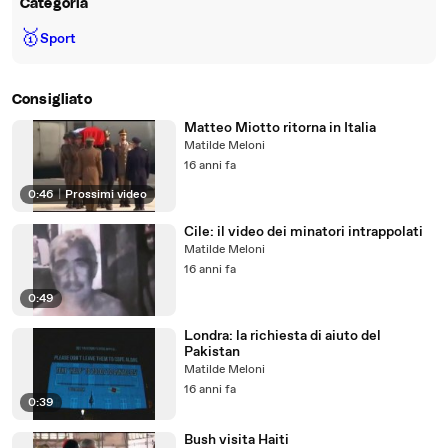
Categoria
🥇
Sport
Consigliato
Matteo Miotto ritorna in Italia
Matilde Meloni
16 anni fa
0:46
|
Prossimi video
Cile: il video dei minatori intrappolati
Matilde Meloni
16 anni fa
0:49
Londra: la richiesta di aiuto del
Pakistan
Matilde Meloni
16 anni fa
0:39
Bush visita Haiti