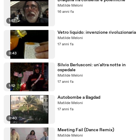
Draquila fra consensi e polemiche
Matilde Meloni
16 anni fa
1:57
Vetro liquido: invenzione rivoluzionaria
Matilde Meloni
17 anni fa
0:43
Silvio Berlusconi: un'altra notte in
ospedale
Matilde Meloni
17 anni fa
1:12
Autobombe a Bagdad
Matilde Meloni
17 anni fa
0:40
Meeting Fail (Dance Remix)
Matilde Meloni