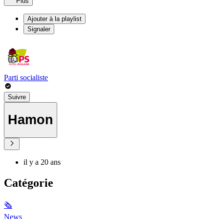
Plus
Ajouter à la playlist
Signaler
Parti socialiste
Suivre
Hamon
il y a 20 ans
Catégorie
🗞
News