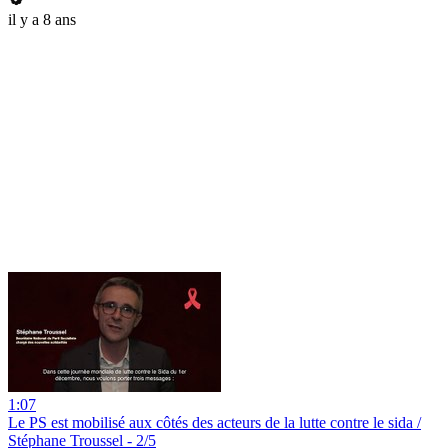
il y a 8 ans
1:07
Le PS est mobilisé aux côtés des acteurs de la lutte contre le sida /
Stéphane Troussel - 2/5