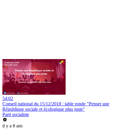
54:02
Conseil national du 15/12/2018 : table ronde "Penser une
République sociale et écologique plus juste"
Parti socialiste
il y a 8 ans