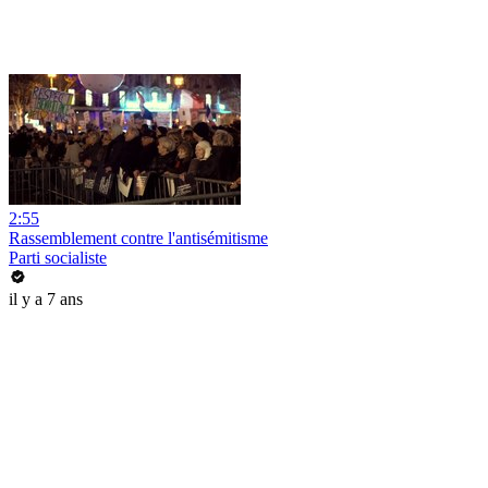
2:55
Rassemblement contre l'antisémitisme
Parti socialiste
il y a 7 ans