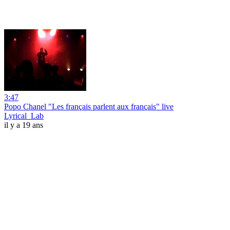
3:47
Popo Chanel "Les français parlent aux français" live
Lyrical_Lab
il y a 19 ans