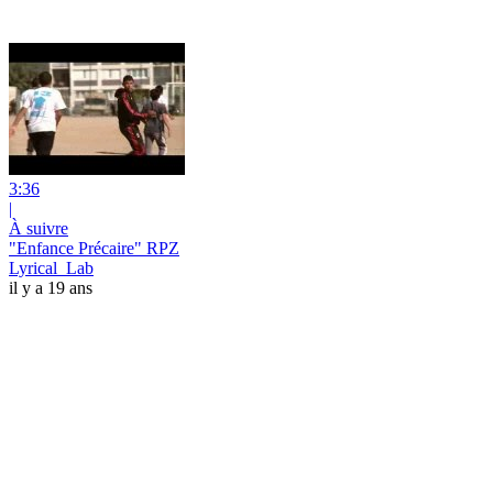
3:36
|
À suivre
"Enfance Précaire" RPZ
Lyrical_Lab
il y a 19 ans