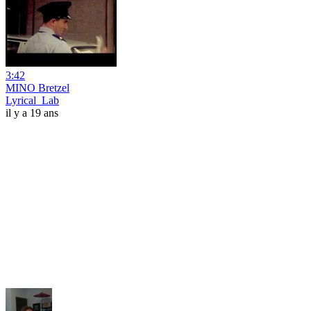
3:42
MINO Bretzel
Lyrical_Lab
il y a 19 ans