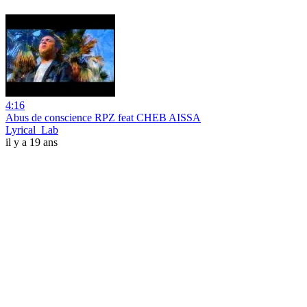
4:16
Abus de conscience RPZ feat CHEB AISSA
Lyrical_Lab
il y a 19 ans