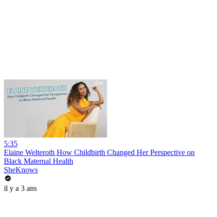
5:35
Elaine Welteroth How Childbirth Changed Her Perspective on
Black Maternal Health
SheKnows
il y a 3 ans