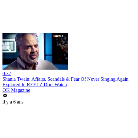
0:37
Shania Twain: Affairs, Scandals & Fear Of Never Singing Again
Explored In REELZ Doc: Watch
OK Magazine
il y a 6 ans