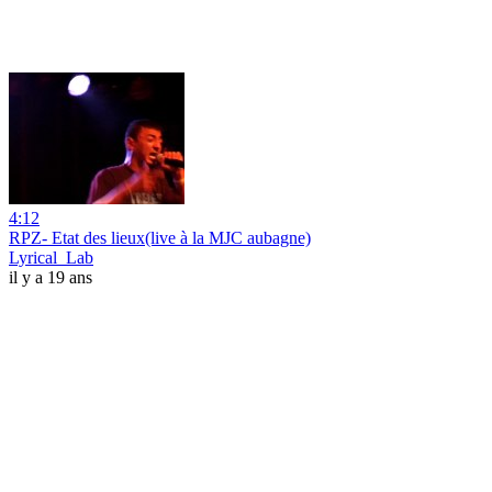
4:12
RPZ- Etat des lieux(live à la MJC aubagne)
Lyrical_Lab
il y a 19 ans