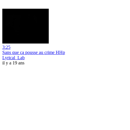
3:25
Sans que ça pousse au crime HHp
Lyrical_Lab
il y a 19 ans