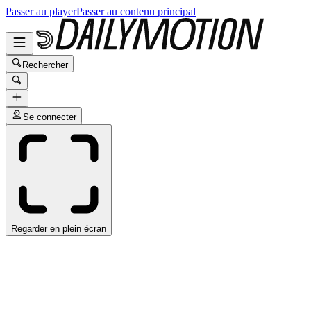
Passer au player
Passer au contenu principal
Rechercher
Se connecter
Regarder en plein écran