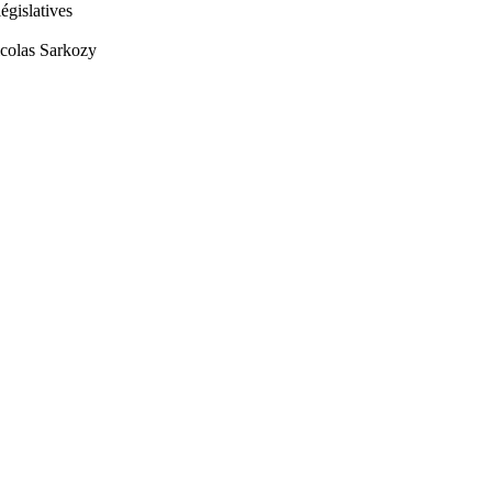
législatives
icolas Sarkozy