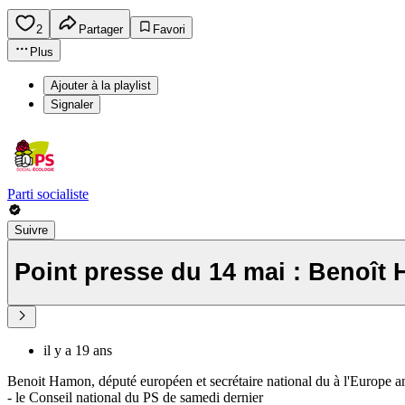
2
Partager
Favori
Plus
Ajouter à la playlist
Signaler
Parti socialiste
Suivre
Point presse du 14 mai : Benoît
il y a 19 ans
Benoit Hamon, député européen et secrétaire national du à l'Europe anim
- le Conseil national du PS de samedi dernier