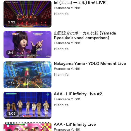
IoI (エルオーエル) fire! LIVE
Francesca Yuri91
11 anni fa
2:32
山田涼介のボーカル比較 (Yamada
Ryosuke's vocal comparison)
Francesca Yuri91
11 anni fa
2:41
Nakayama Yuma - YOLO Moment Live
Francesca Yuri91
11 anni fa
2:17
AAA - Lil' Infinity Live #2
Francesca Yuri91
11 anni fa
3:08
AAA - Lil' Infinity Live
Francesca Yuri91