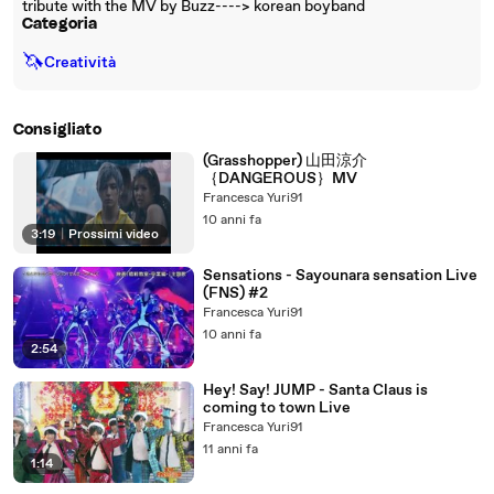
tribute with the MV by Buzz----> korean boyband
Categoria
🦄
Creatività
Consigliato
(Grasshopper) 山田涼介
｛DANGEROUS｝MV
Francesca Yuri91
10 anni fa
3:19
|
Prossimi video
Sensations - Sayounara sensation Live
(FNS) #2
Francesca Yuri91
10 anni fa
2:54
Hey! Say! JUMP - Santa Claus is
coming to town Live
Francesca Yuri91
11 anni fa
1:14