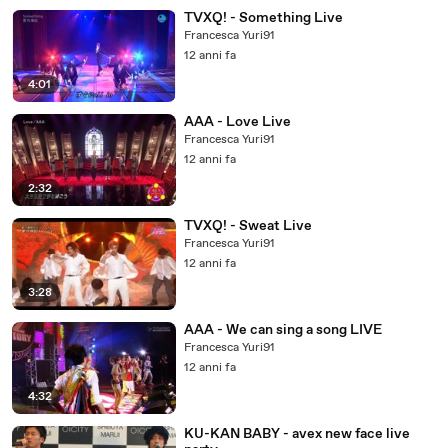
TVXQ! - Something Live
Francesca Yuri91
12 anni fa
4:01
AAA - Love Live
Francesca Yuri91
12 anni fa
2:32
TVXQ! - Sweat Live
Francesca Yuri91
12 anni fa
3:28
AAA - We can sing a song LIVE
Francesca Yuri91
12 anni fa
4:32
KU-KAN BABY - avex new face live