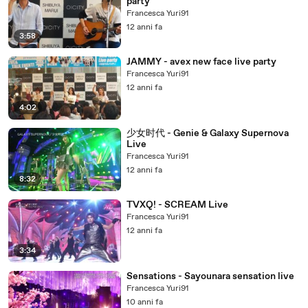
party
Francesca Yuri91
12 anni fa
3:58
JAMMY - avex new face live party
Francesca Yuri91
12 anni fa
4:02
少女时代 - Genie & Galaxy Supernova
Live
Francesca Yuri91
12 anni fa
8:32
TVXQ! - SCREAM Live
Francesca Yuri91
12 anni fa
3:34
Sensations - Sayounara sensation live
Francesca Yuri91
10 anni fa