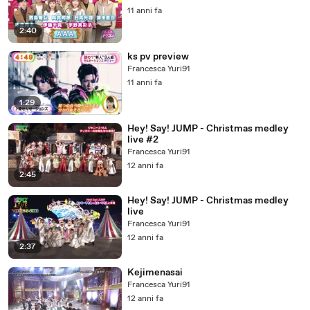
11 anni fa
2:40
ks pv preview
Francesca Yuri91
11 anni fa
1:29
Hey! Say! JUMP - Christmas medley
live #2
Francesca Yuri91
12 anni fa
2:45
Hey! Say! JUMP - Christmas medley
live
Francesca Yuri91
12 anni fa
2:37
Kejimenasai
Francesca Yuri91
12 anni fa