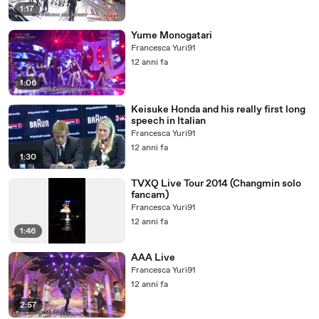
1:17
Yume Monogatari
Francesca Yuri91
12 anni fa
1:06
Keisuke Honda and his really first long
speech in Italian
Francesca Yuri91
12 anni fa
1:30
TVXQ Live Tour 2014 (Changmin solo
fancam)
Francesca Yuri91
12 anni fa
1:46
AAA Live
Francesca Yuri91
12 anni fa
2:57