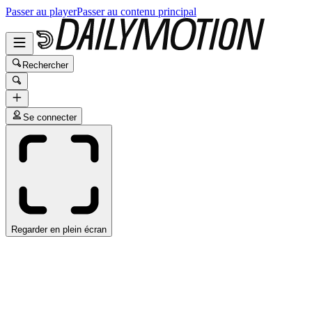
Passer au player
Passer au contenu principal
Rechercher
Se connecter
Regarder en plein écran