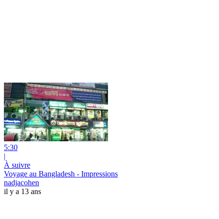
5:30
|
À suivre
Voyage au Bangladesh - Impressions
nadjacohen
il y a 13 ans