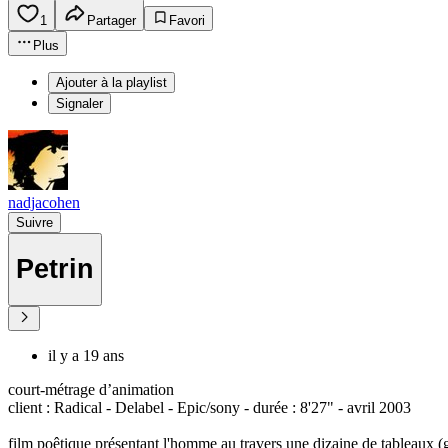
1
Partager
Favori
Plus
Ajouter à la playlist
Signaler
nadjacohen
Suivre
Petrin
il y a 19 ans
court-métrage d’animation
client : Radical - Delabel - Epic/sony - durée : 8'27" - avril 2003
film poêtique présentant l'homme au travers une dizaine de tableaux (