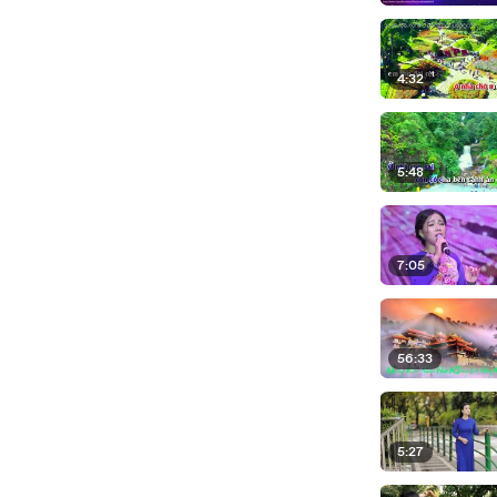
4:32
5:48
7:05
56:33
5:27