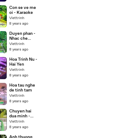
Con se ve me
oi - Karaoke
Viettrinh
8 years ago
Duyen phan -
Nhac che
(Karaoke)
Viettrinh
8 years ago
Hoa Trinh Nu -
Hai Yen
Viettrinh
8 years ago
Hoa tau nghe
de tinh tam
Viettrinh
8 years ago
Chuyen hai
dua minh -
Duong hong
Viettrinh
loan
8 years ago
Anh thuong