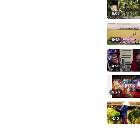
5:03
5:43
4:50
6:26
4:10