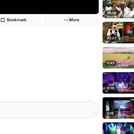
38:26
Bookmark
More
42:23
5:43
6:16
5:18