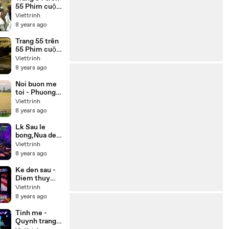
tiếng
55 Phim cuộc
đời Đức Phật
Viettrinh
Thích Ca
8 years ago
(Buddha) trọn
bộ 55 tập lồng
Trang 55 trên
tiếng
55 Phim cuộc
đời Đức Phật
Viettrinh
Thích Ca
8 years ago
(Buddha) lồng
tiếng 55 tập
Noi buon me
trọn bộ
toi - Phuong
my chi,Thuy
Viettrinh
duong Beat
8 years ago
Lk Sau le
bong,Nua dem
ngoai pho -
Viettrinh
Cong
8 years ago
nghia,Thien
nhan Karaoke
Ke den sau -
Diem thuy
Karaoke
Viettrinh
8 years ago
Tinh me -
Quynh trang (