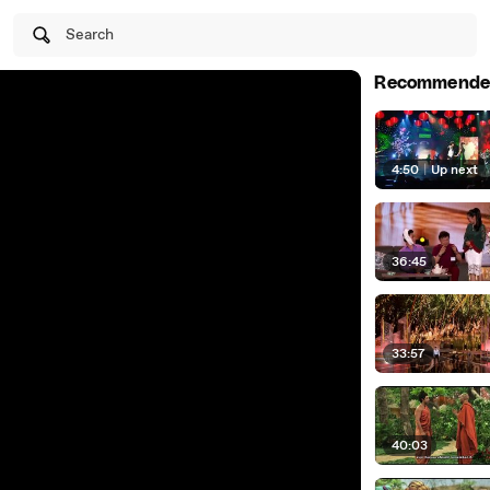
Search
Recommende
4:50
|
Up next
36:45
33:57
40:03