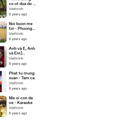
co ut dua do -
Luu anh
Viettrinh
loan,Truong
8 years ago
son
Noi buon me
toi - Phuong
my chi (
Viettrinh
karaoke)
8 years ago
Anh và E, Anh
và Em)
Valentine
Viettrinh
Song 2013 -
8 years ago
Orekae
Phat tu mung
xuan - Tam ca
Viettrinh
8 years ago
Me oi con da
ve - Karaoke
Viettrinh
8 years ago