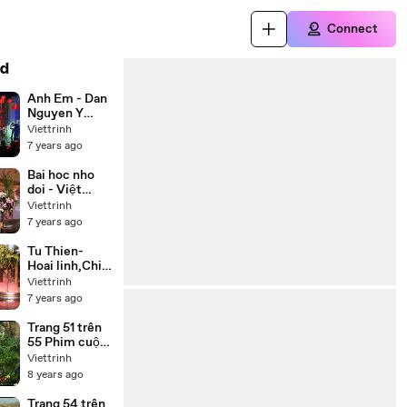
Connect
d
Anh Em - Dan
Nguyen Y
Phung
Viettrinh
7 years ago
Bai hoc nho
doi - Việt
Hương, Chí
Viettrinh
Tài, Thúy Nga,
7 years ago
Hoài Tâm
Tu Thien-
Hoai linh,Chi
tai,Trung
Viettrinh
Dan,Thuy
7 years ago
Phuong
Trang 51 trên
55 Phim cuộc
đời Đức Phật
Viettrinh
Thích Ca
8 years ago
(Buddha) trọn
bộ 55 tập lồng
Trang 54 trên