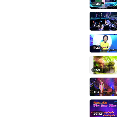
5:35
6:50
5:33
4:06
5:12
26:32