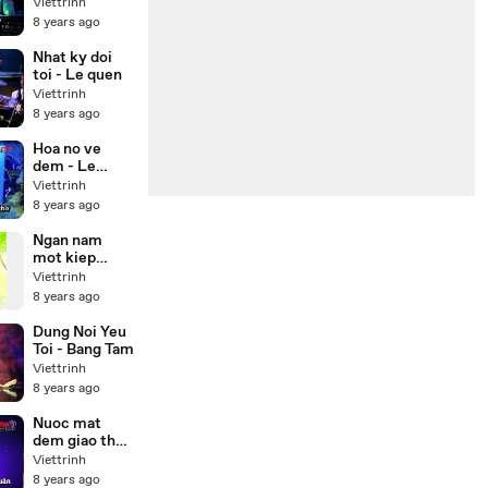
Karaoke Beat
Viettrinh
)
8 years ago
Nhat ky doi
toi - Le quen
Viettrinh
8 years ago
Hoa no ve
dem - Le
quyen
Viettrinh
Karaoke
8 years ago
Ngan nam
mot kiep
nguoi
Viettrinh
8 years ago
Dung Noi Yeu
Toi - Bang Tam
Viettrinh
8 years ago
Nuoc mat
dem giao thua
- Karaoke
Viettrinh
8 years ago