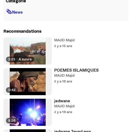
Catégorie
🗞
News
Recommandations
MAJID Majid
il y a 15 ans
2:25
|
À suivre
POEMES ISLAMIQUES
MAJID Majid
il y a 16 ans
0:42
jedwane
MAJID Majid
il y a 19 ans
8:26
jedwane 3ayed awa