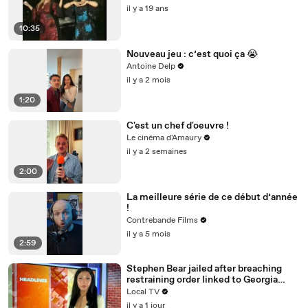
il y a 19 ans
10:35
Nouveau jeu : c’est quoi ça 😭
Antoine Delp
il y a 2 mois
1:20
C'est un chef d'oeuvre !
Le cinéma d'Amaury
il y a 2 semaines
2:00
La meilleure série de ce début d’année
!
Contrebande Films
il y a 5 mois
2:59
Stephen Bear jailed after breaching
restraining order linked to Georgia
Harrison
Local TV
il y a 1 jour