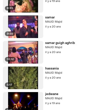
il y a 19 ans
8:33
samar
MAJID Majid
il y a 20 ans
9:55
samar guigh aghrib
MAJID Majid
il y a 20 ans
10:12
hassania
MAJID Majid
il y a 20 ans
5:17
jedwane
MAJID Majid
il y a 19 ans