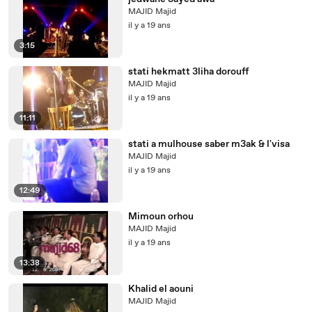
MAJID Majid
il y a 19 ans
3:15
stati hekmatt 3liha dorouff
MAJID Majid
il y a 19 ans
11:11
stati a mulhouse saber m3ak & l'visa
MAJID Majid
il y a 19 ans
12:49
Mimoun orhou
MAJID Majid
il y a 19 ans
13:38
Khalid el aouni
MAJID Majid