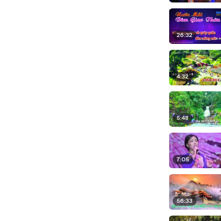
26:32
4:32
5:48
7:05
56:33