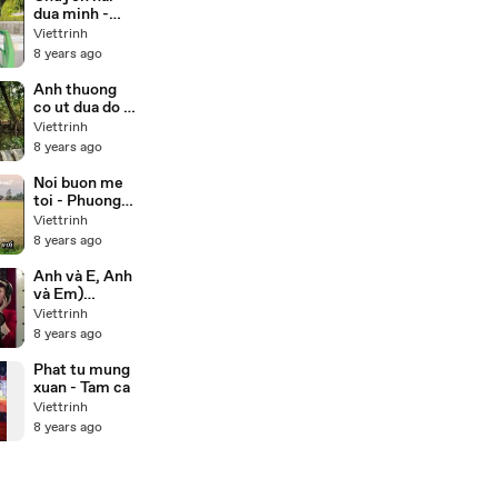
dua minh -
Duong hong
Viettrinh
loan
8 years ago
Anh thuong
co ut dua do -
Luu anh
Viettrinh
loan,Truong
8 years ago
son
Noi buon me
toi - Phuong
my chi (
Viettrinh
karaoke)
8 years ago
Anh và E, Anh
và Em)
Valentine
Viettrinh
Song 2013 -
8 years ago
Orekae
Phat tu mung
xuan - Tam ca
Viettrinh
8 years ago