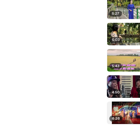
5:27
5:03
5:43
4:50
6:26