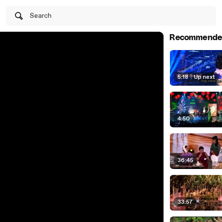
Search
Recommende
5:18
|
Up next
4:50
36:45
33:57