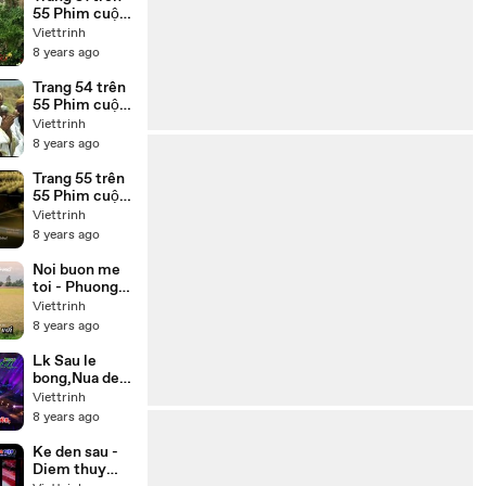
55 Phim cuộc
đời Đức Phật
Viettrinh
Thích Ca
8 years ago
(Buddha) trọn
bộ 55 tập lồng
Trang 54 trên
tiếng
55 Phim cuộc
đời Đức Phật
Viettrinh
Thích Ca
8 years ago
(Buddha) trọn
bộ 55 tập lồng
Trang 55 trên
tiếng
55 Phim cuộc
đời Đức Phật
Viettrinh
Thích Ca
8 years ago
(Buddha) lồng
tiếng 55 tập
Noi buon me
trọn bộ
toi - Phuong
my chi,Thuy
Viettrinh
duong Beat
8 years ago
Lk Sau le
bong,Nua dem
ngoai pho -
Viettrinh
Cong
8 years ago
nghia,Thien
nhan Karaoke
Ke den sau -
Diem thuy