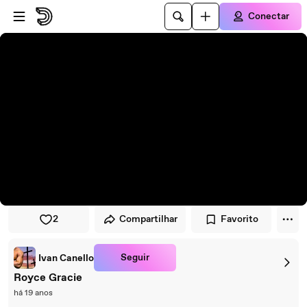
Pular para o player
Ir para o conteúdo principal
Conectar
2
Compartilhar
Favorito
Seguir
Ivan Canello
Royce Gracie
há 19 anos