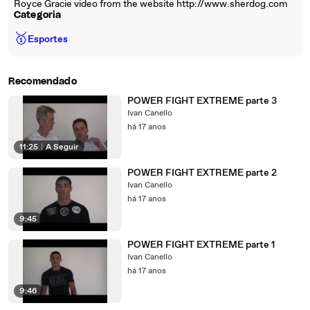
Royce Gracie video from the website http://www.sherdog.com
Categoria
🥇
Esportes
Recomendado
POWER FIGHT EXTREME parte 3
Ivan Canello
há 17 anos
11:25
|
A Seguir
POWER FIGHT EXTREME parte 2
Ivan Canello
há 17 anos
9:45
POWER FIGHT EXTREME parte 1
Ivan Canello
há 17 anos
9:46