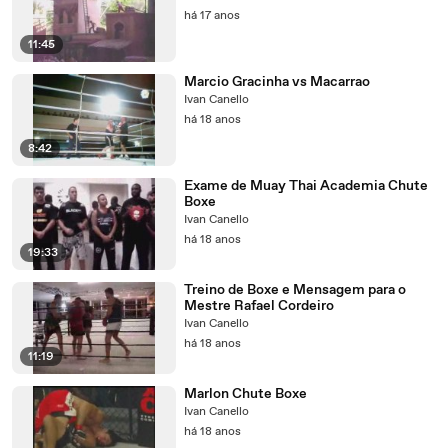
há 17 anos
11:45
Marcio Gracinha vs Macarrao
Ivan Canello
há 18 anos
8:42
Exame de Muay Thai Academia Chute
Boxe
Ivan Canello
há 18 anos
19:33
Treino de Boxe e Mensagem para o
Mestre Rafael Cordeiro
Ivan Canello
há 18 anos
11:19
Marlon Chute Boxe
Ivan Canello
há 18 anos