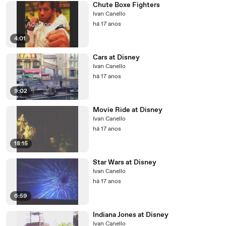
Chute Boxe Fighters
Ivan Canello
há 17 anos
4:01
Cars at Disney
Ivan Canello
há 17 anos
9:02
Movie Ride at Disney
Ivan Canello
há 17 anos
18:15
Star Wars at Disney
Ivan Canello
há 17 anos
6:59
Indiana Jones at Disney
Ivan Canello