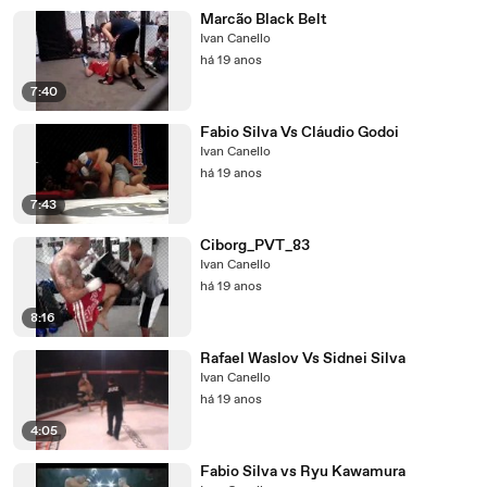
Marcão Black Belt
Ivan Canello
há 19 anos
7:40
Fabio Silva Vs Cláudio Godoi
Ivan Canello
há 19 anos
7:43
Ciborg_PVT_83
Ivan Canello
há 19 anos
8:16
Rafael Waslov Vs Sidnei Silva
Ivan Canello
há 19 anos
4:05
Fabio Silva vs Ryu Kawamura