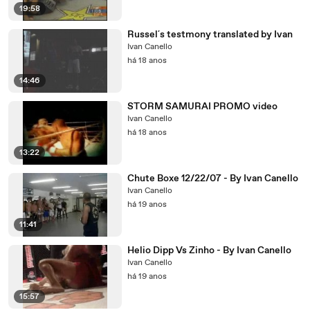
19:58
Russel´s testmony translated by Ivan
Ivan Canello
há 18 anos
14:46
STORM SAMURAI PROMO video
Ivan Canello
há 18 anos
13:22
Chute Boxe 12/22/07 - By Ivan Canello
Ivan Canello
há 19 anos
11:41
Helio Dipp Vs Zinho - By Ivan Canello
Ivan Canello
há 19 anos
15:57