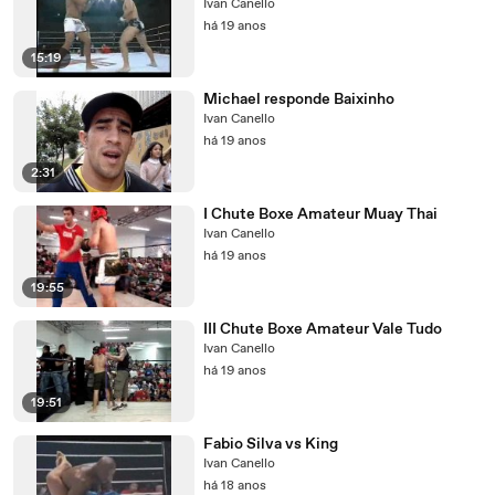
Ivan Canello
há 19 anos
15:19
Michael responde Baixinho
Ivan Canello
há 19 anos
2:31
I Chute Boxe Amateur Muay Thai
Ivan Canello
há 19 anos
19:55
III Chute Boxe Amateur Vale Tudo
Ivan Canello
há 19 anos
19:51
Fabio Silva vs King
Ivan Canello
há 18 anos