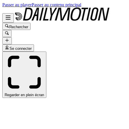
Passer au player
Passer au contenu principal
Rechercher
Se connecter
Regarder en plein écran