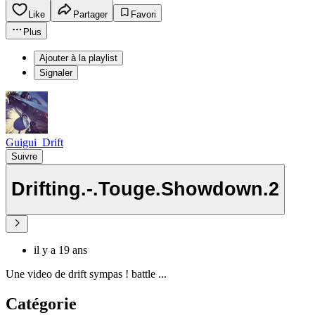
Like
Partager
Favori
Plus
Ajouter à la playlist
Signaler
Guigui_Drift
Suivre
Drifting.-.Touge.Showdown.2
il y a 19 ans
Une video de drift sympas ! battle ...
Catégorie