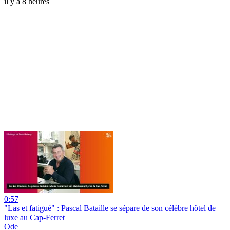
il y a 8 heures
0:57
"Las et fatigué" : Pascal Bataille se sépare de son célèbre hôtel de
luxe au Cap-Ferret
Ode