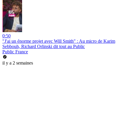
0:50
"J'ai un énorme projet avec Will Smith" : Au micro de Karim
Sebbouh, Richard Orlinski dit tout au Public
Public France
il y a 2 semaines