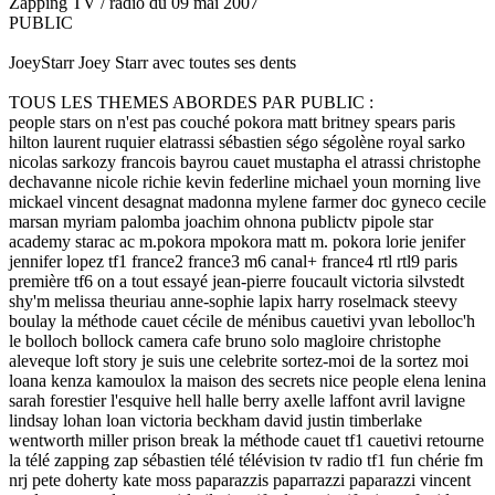
Zapping TV / radio du 09 mai 2007
PUBLIC
JoeyStarr Joey Starr avec toutes ses dents
TOUS LES THEMES ABORDES PAR PUBLIC :
people stars on n'est pas couché pokora matt britney spears paris
hilton laurent ruquier elatrassi sébastien ségo ségolène royal sarko
nicolas sarkozy francois bayrou cauet mustapha el atrassi christophe
dechavanne nicole richie kevin federline michael youn morning live
mickael vincent desagnat madonna mylene farmer doc gyneco cecile
marsan myriam palomba joachim ohnona publictv pipole star
academy starac ac m.pokora mpokora matt m. pokora lorie jenifer
jennifer lopez tf1 france2 france3 m6 canal+ france4 rtl rtl9 paris
première tf6 on a tout essayé jean-pierre foucault victoria silvstedt
shy'm melissa theuriau anne-sophie lapix harry roselmack steevy
boulay la méthode cauet cécile de ménibus cauetivi yvan lebolloc'h
le bolloch bollock camera cafe bruno solo magloire christophe
aleveque loft story je suis une celebrite sortez-moi de la sortez moi
loana kenza kamoulox la maison des secrets nice people elena lenina
sarah forestier l'esquive hell halle berry axelle laffont avril lavigne
lindsay lohan loan victoria beckham david justin timberlake
wentworth miller prison break la méthode cauet tf1 cauetivi retourne
la télé zapping zap sébastien télé télévision tv radio tf1 fun chérie fm
nrj pete doherty kate moss paparazzis paparrazzi paparazzi vincent