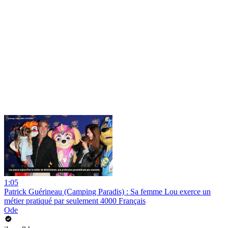
1:05
Patrick Guérineau (Camping Paradis) : Sa femme Lou exerce un
métier pratiqué par seulement 4000 Français
Ode