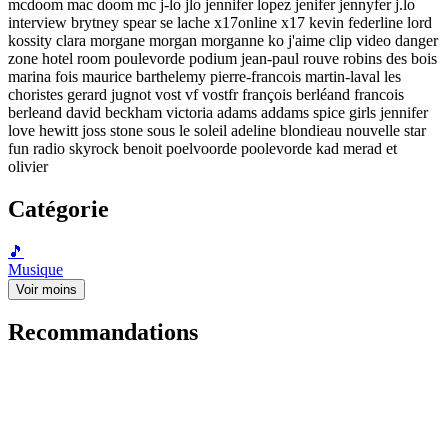
mcdoom mac doom mc j-lo jlo jennifer lopez jenifer jennyfer j.lo
interview brytney spear se lache x17online x17 kevin federline lord
kossity clara morgane morgan morganne ko j'aime clip video danger
zone hotel room poulevorde podium jean-paul rouve robins des bois
marina fois maurice barthelemy pierre-francois martin-laval les
choristes gerard jugnot vost vf vostfr françois berléand francois
berleand david beckham victoria adams addams spice girls jennifer
love hewitt joss stone sous le soleil adeline blondieau nouvelle star
fun radio skyrock benoit poelvoorde poolevorde kad merad et
olivier
Catégorie
🎵
Musique
Voir moins
Recommandations