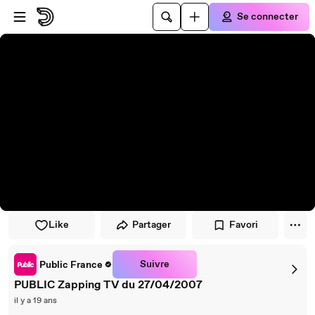
Passer au player
Passer au contenu principal
Se connecter
Like
Partager
Favori
Suivre
Public France
PUBLIC Zapping TV du 27/04/2007
il y a 19 ans