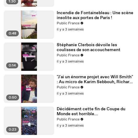
1:30
Incendie de Fontainebleau : Une scène
insolite aux portes de Paris !
Public France
il y a 3 semaines
0:48
Stéphanie Clerbois dévoile les
coulisses de son accouchement
Public France
il y a 3 semaines
0:14
"J'ai un énorme projet avec Will Smith"
: Au micro de Karim Sebbouh, Richard
Orlinski dit tout au Public
Public France
il y a 3 semaines
0:50
Décidément cette fin de Coupe du
Monde est horrible...
Public France
il y a 3 semaines
0:23