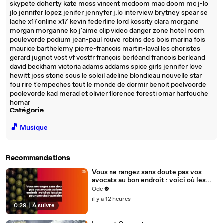
skypete doherty kate moss vincent mcdoom mac doom mc j-lo
jlo jennifer lopez jenifer jennyfer j.lo interview brytney spear se
lache x17online x17 kevin federline lord kossity clara morgane
morgan morganne ko j'aime clip video danger zone hotel room
poulevorde podium jean-paul rouve robins des bois marina fois
maurice barthelemy pierre-francois martin-laval les choristes
gerard jugnot vost vf vostfr françois berléand francois berleand
david beckham victoria adams addams spice girls jennifer love
hewitt joss stone sous le soleil adeline blondieau nouvelle star
fou rire t'empeches tout le monde de dormir benoit poelvoorde
poolevorde kad merad et olivier florence foresti omar harfouche
homar
Catégorie
🎵
Musique
Recommandations
Vous ne rangez sans doute pas vos
avocats au bon endroit : voici où les
placer pour une chair parfaite
Ode
il y a 12 heures
0:29
|
À suivre