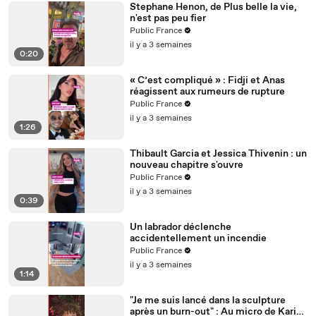
Stephane Henon, de Plus belle la vie,
n'est pas peu fier
Public France
il y a 3 semaines
0:20
« C’est compliqué » : Fidji et Anas
réagissent aux rumeurs de rupture
Public France
il y a 3 semaines
1:26
Thibault Garcia et Jessica Thivenin : un
nouveau chapitre s'ouvre
Public France
il y a 3 semaines
0:39
Un labrador déclenche
accidentellement un incendie
Public France
il y a 3 semaines
1:14
"Je me suis lancé dans la sculpture
après un burn-out" : Au micro de Karim