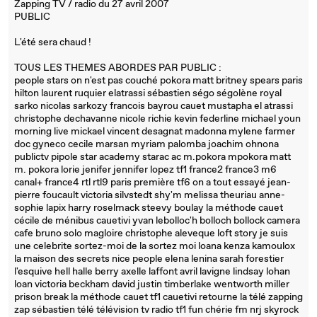
Zapping TV / radio du 27 avril 2007
PUBLIC
L'été sera chaud !
TOUS LES THEMES ABORDES PAR PUBLIC :
people stars on n'est pas couché pokora matt britney spears paris
hilton laurent ruquier elatrassi sébastien ségo ségolène royal
sarko nicolas sarkozy francois bayrou cauet mustapha el atrassi
christophe dechavanne nicole richie kevin federline michael youn
morning live mickael vincent desagnat madonna mylene farmer
doc gyneco cecile marsan myriam palomba joachim ohnona
publictv pipole star academy starac ac m.pokora mpokora matt
m. pokora lorie jenifer jennifer lopez tf1 france2 france3 m6
canal+ france4 rtl rtl9 paris première tf6 on a tout essayé jean-
pierre foucault victoria silvstedt shy'm melissa theuriau anne-
sophie lapix harry roselmack steevy boulay la méthode cauet
cécile de ménibus cauetivi yvan lebolloc'h bolloch bollock camera
cafe bruno solo magloire christophe aleveque loft story je suis
une celebrite sortez-moi de la sortez moi loana kenza kamoulox
la maison des secrets nice people elena lenina sarah forestier
l'esquive hell halle berry axelle laffont avril lavigne lindsay lohan
loan victoria beckham david justin timberlake wentworth miller
prison break la méthode cauet tf1 cauetivi retourne la télé zapping
zap sébastien télé télévision tv radio tf1 fun chérie fm nrj skyrock