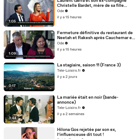
Laurent Gerra et son ex-compagne
Christelle Bardet, mère de sa fille
Célestine, toujours en très bons
Ode
termes, la preuve en images
il y a 15 heures
1:05
Fermeture définitive du restaurant de
Neetah et Rakesh après Cauchemar en
cuisine, Philippe Etchebest pensait les
Ode
avoir sauvés
il y a 15 heures
1:09
La stagiaire, saison 11 (France 3)
Tele-Loisirs.fr
il y a 2 jours
0:17
La mariée était en noir (bande-
annonce)
Tele-Loisirs.fr
il y a 2 semaines
3:44
Hilona Gos rejetée par son ex,
l’influenceuse dit tout !