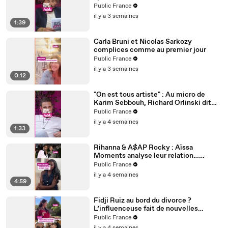
Sebbouh, Richard Orlinski dit tout au
Public France
Public
il y a 3 semaines
1:39
Carla Bruni et Nicolas Sarkozy
complices comme au premier jour
Public France
il y a 3 semaines
0:12
"On est tous artiste" : Au micro de
Karim Sebbouh, Richard Orlinski dit
tout au Public
Public France
il y a 4 semaines
1:33
Rihanna & A$AP Rocky : Aïssa
Moments analyse leur relation…
Couple toxique ? Rihanna serait-elle
Public France
malheureuse ?
il y a 4 semaines
4:59
Fidji Ruiz au bord du divorce ?
L’influenceuse fait de nouvelles
confidences
Public France