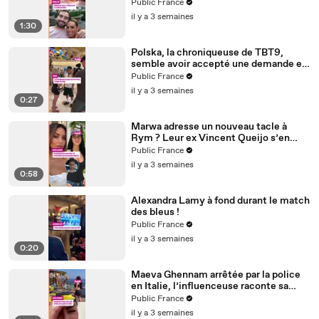
Public France
il y a 3 semaines
1:30
Polska, la chroniqueuse de TBT9,
semble avoir accepté une demande en
mariage de son ami créateur de
Public France
contenu Anis
il y a 3 semaines
0:27
Marwa adresse un nouveau tacle à
Rym ? Leur ex Vincent Queijo s’en
mêle !
Public France
il y a 3 semaines
0:58
Alexandra Lamy à fond durant le match
des bleus !
Public France
il y a 3 semaines
0:20
Maeva Ghennam arrêtée par la police
en Italie, l’influenceuse raconte sa
mésaventure
Public France
il y a 3 semaines