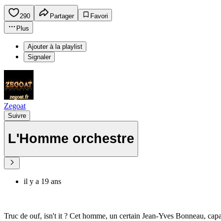
290
Partager
Favori
Plus
Ajouter à la playlist
Signaler
Zegoat
Suivre
L'Homme orchestre
il y a 19 ans
Truc de ouf, isn't it ? Cet homme, un certain Jean-Yves Bonneau, capabl