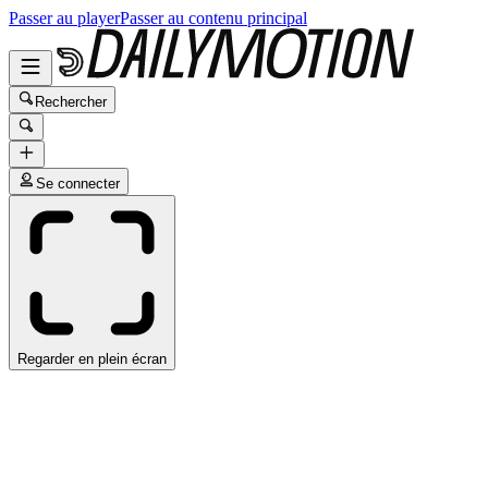
Passer au player
Passer au contenu principal
Rechercher
Se connecter
Regarder en plein écran