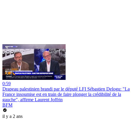
0:59
Drapeau palestinien brandi par le député LFI Sébastien Delogu: "La
France insoumise est en train de faire plonger la crédibilité de la
gauche", affirme Laurent Joffrin
BFM
il y a 2 ans