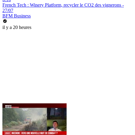
French Tech : Winery Platform, recycler le CO2 des vignerons -
27/07
BFM Business
il y a 20 heures