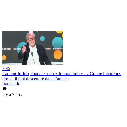
7:45
Laurent Joffrin, fondateur du « Journal.info » : « Contre l’extrême-
droite, il faut descendre dans l’arène »
franceinfo
il y a 3 ans