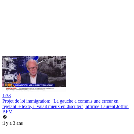
1:38
Projet de loi immigration: "La gauche a commis une erreur en
rejetant le texte, il valait mieux en discuter", affirme Laurent Joffrin
BFM
il y a 3 ans