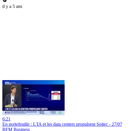
il y a 5 ans
6:21
En portefeuille : L'IA et les data centers propulsent Soitec - 27/07
BFM Business