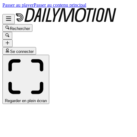
Passer au player
Passer au contenu principal
Rechercher
Se connecter
Regarder en plein écran