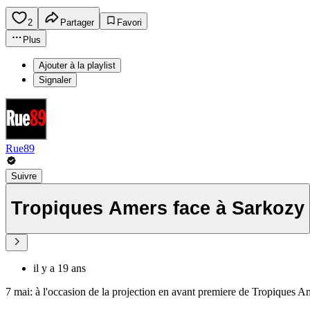
2
Partager
Favori
Plus
Ajouter à la playlist
Signaler
Rue89
Suivre
Tropiques Amers face à Sarkozy
il y a 19 ans
7 mai: à l'occasion de la projection en avant premiere de Tropiques A