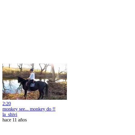
2:20
monkey see... monkey do !!
la_shivi
hace 11 años