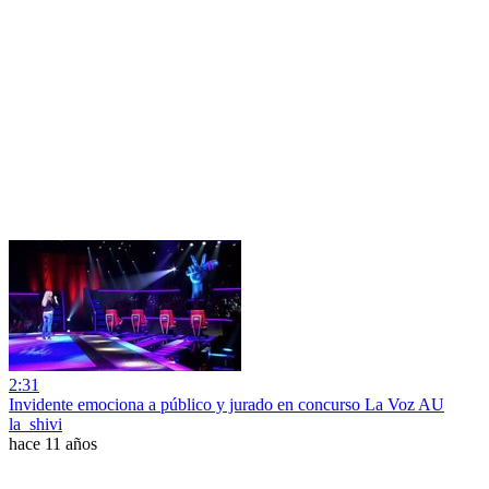
2:31
Invidente emociona a público y jurado en concurso La Voz AU
la_shivi
hace 11 años