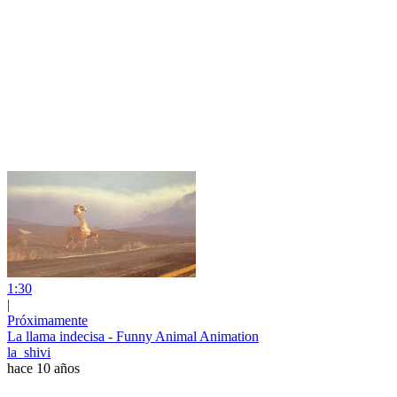
1:30
|
Próximamente
La llama indecisa - Funny Animal Animation
la_shivi
hace 10 años