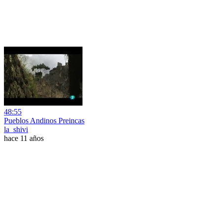
48:55
Pueblos Andinos Preincas
la_shivi
hace 11 años