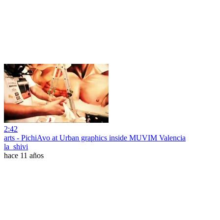
2:42
arts - PichiAvo at Urban graphics inside MUVIM Valencia
la_shivi
hace 11 años