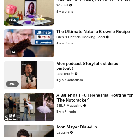
ONLINE MEETING, ZOOM WEDDING
Wochit
il y a 5 ans
1:04
The Ultimate Nutella Brownie Recipe
Glen & Friends Cooking Food
il y a 8 ans
8:14
Mon podcast StoryTaf est dispo
partout !
Laurène ✨
il y a 7 semaines
0:57
A Ballerina's Full Rehearsal Routine for
'The Nutcracker'
SELF Magazine
il y a 8 mois
18:54
John Mayer Dialed In
Esquire