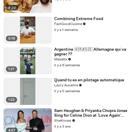
9:20
Combining Extreme Food
FastGoodCuisine
il y a 1 semaine
0:18
Argentine 🇦🇷/🇩🇪 Allemagne qui va
gagner ??
Maxallix
il y a 6 semaines
1:27
Quand tu es en pilotage automatique
Laury Aucalme
il y a 5 semaines
1:22
Sam Heughan & Priyanka Chopra Jonas
Sing for Celine Dion at 'Love Again'
NYC Screening
SheKnows
il y a 3 ans
4:57