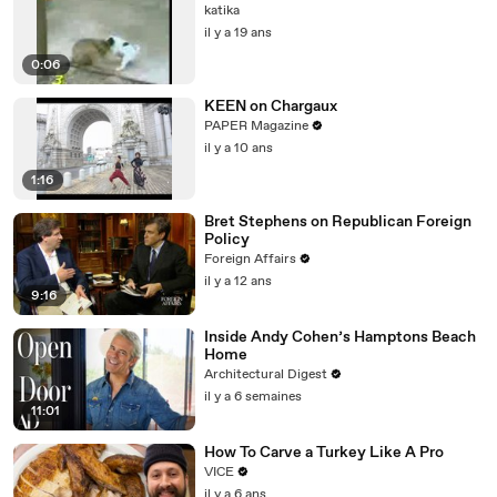
katika
il y a 19 ans
0:06
KEEN on Chargaux
PAPER Magazine
il y a 10 ans
1:16
Bret Stephens on Republican Foreign
Policy
Foreign Affairs
il y a 12 ans
9:16
Inside Andy Cohen’s Hamptons Beach
Home
Architectural Digest
il y a 6 semaines
11:01
How To Carve a Turkey Like A Pro
VICE
il y a 6 ans