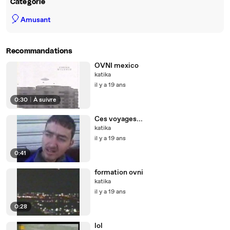
Catégorie
🎈
Amusant
Recommandations
OVNI mexico
katika
il y a 19 ans
0:30
|
À suivre
Ces voyages...
katika
il y a 19 ans
0:41
formation ovni
katika
il y a 19 ans
0:28
lol