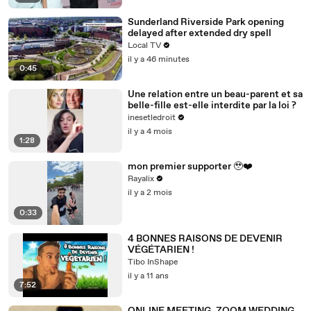
Sunderland Riverside Park opening
delayed after extended dry spell
Local TV
il y a 46 minutes
0:45
Une relation entre un beau-parent et sa
belle-fille est-elle interdite par la loi ?
inesetledroit
il y a 4 mois
1:28
mon premier supporter 🥹❤️
Rayalix
il y a 2 mois
0:33
4 BONNES RAISONS DE DEVENIR
VÉGÉTARIEN !
Tibo InShape
il y a 11 ans
7:52