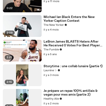
il y a 11 mois
0:22
Michael Ian Black Enters the New
Yorker Caption Contest
The New Yorker
il y a 4 mois
3:09
LeBron James BLASTS Haters After
He Received 0 Votes For Best Player
In The League By NBA Scouts
The Fumble
il y a 5 ans
2:21
Storytime : une collab lunaire (partie 1)
Laurène ✨
il y a 3 mois
2:15
Je prépare un repas 100% antillais &
vegan pour mes amis (partie 2)
Healthy Alie
il y a 2 mois