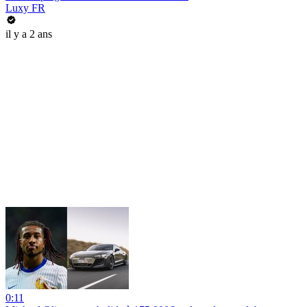
Luxy FR
il y a 2 ans
0:11