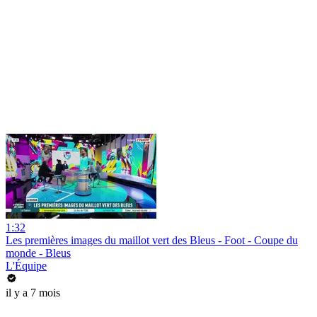
1:32
Les premières images du maillot vert des Bleus - Foot - Coupe du
monde - Bleus
L'Équipe
il y a 7 mois