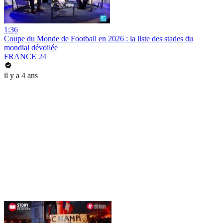
1:36
Coupe du Monde de Football en 2026 : la liste des stades du
mondial dévoilée
FRANCE 24
il y a 4 ans