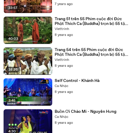
7 years ago
33:57
Trang 51 trên 55 Phim cuộc đời Đức
Phật Thích Ca (Buddha) trọn bộ 55 tập
lồng tiếng
Viettrinh
8 years ago
40:03
Trang 54 trên 55 Phim cuộc đời Đức
Phật Thích Ca (Buddha) trọn bộ 55 tập
lồng tiếng
Viettrinh
8 years ago
38:26
Self Control - Khánh Hà
Ca Nhạc
8 years ago
3:45
Buồn Ơi Chào Mi - Nguyên Hưng
Ca Nhạc
8 years ago
4:30