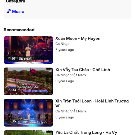
Category
🎵
Music
Recommended
Xuân Muộn - Mỹ Huyền
Ca Nhạc
8 years ago
4:16
|
Up next
Xin Vẫy Tau Chào - Chế Linh
Ca Nhạc Việt Nam
8 years ago
5:03
Xin Tròn Tuổi Loạn - Hoài Linh Trường
Vũ
Ca Nhạc Việt Nam
8 years ago
5:05
Yêu Là Chết Trong Lòng - Hạ Vy