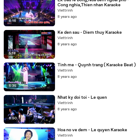
Lk Sau le bong,Nua dem ngoai pho -
Cong nghia,Thien nhan Karaoke
Viettrinh
8 years ago
6:16
Ke den sau - Diem thuy Karaoke
Viettrinh
8 years ago
5:18
Tinh me - Quynh trang ( Karaoke Beat )
Viettrinh
8 years ago
5:35
Nhat ky doi toi - Le quen
Viettrinh
8 years ago
6:50
Hoa no ve dem - Le quyen Karaoke
Viettrinh