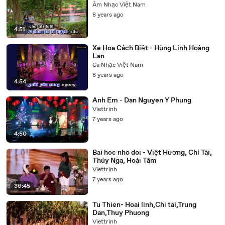
Âm Nhạc Việt Nam
8 years ago
4:51
Xe Hoa Cách Biệt - Hùng Linh Hoàng
Lan
Ca Nhạc Việt Nam
8 years ago
4:54
Anh Em - Dan Nguyen Y Phung
Viettrinh
7 years ago
4:50
Bai hoc nho doi - Việt Hương, Chí Tài,
Thúy Nga, Hoài Tâm
Viettrinh
7 years ago
36:45
Tu Thien- Hoai linh,Chi tai,Trung
Dan,Thuy Phuong
Viettrinh