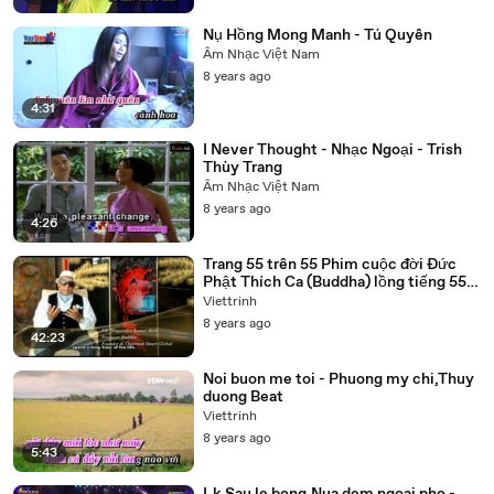
Nụ Hồng Mong Manh - Tú Quyên
Âm Nhạc Việt Nam
8 years ago
4:31
I Never Thought - Nhạc Ngoại - Trish
Thùy Trang
Âm Nhạc Việt Nam
8 years ago
4:26
Trang 55 trên 55 Phim cuộc đời Đức
Phật Thích Ca (Buddha) lồng tiếng 55
tập trọn bộ
Viettrinh
8 years ago
42:23
Noi buon me toi - Phuong my chi,Thuy
duong Beat
Viettrinh
8 years ago
5:43