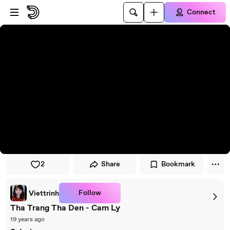
Skip to player
Skip to main content
Connect
2
Share
Bookmark
Follow
Viettrinh
Tha Trang Tha Den - Cam Ly
19 years ago