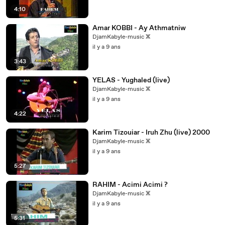
4:10
Amar KOBBI - Ay Athmatniw
DjamKabyle-music ⵣ
il y a 9 ans
3:43
YELAS - Yughaled (live)
DjamKabyle-music ⵣ
il y a 9 ans
4:22
Karim Tizouiar - Iruh Zhu (live) 2000
DjamKabyle-music ⵣ
il y a 9 ans
5:27
RAHIM - Acimi Acimi ?
DjamKabyle-music ⵣ
il y a 9 ans
5:31