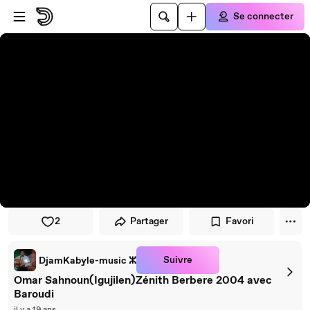
Passer au player
Passer au contenu principal
Se connecter
2
Partager
Favori
Suivre
DjamKabyle-music ⵣ
Omar Sahnoun(Igujilen)Zénith Berbere 2004 avec
Baroudi