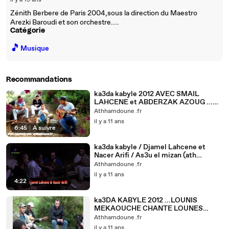
il y a 19 ans
Zénith Berbere de Paris 2004,sous la direction du Maestro
Arezki Baroudi et son orchestre....
Catégorie
🎵
Musique
Recommandations
ka3da kabyle 2012 AVEC SMAIL
LAHCENE et ABDERZAK AZOUG ...
(ath hamdoune)
Athhamdoune .fr
il y a 11 ans
6:45
|
À suivre
ka3da kabyle / Djamel Lahcene et
Nacer Arifi / As3u el mizan (ath
hamdoune)
Athhamdoune .fr
il y a 11 ans
4:22
ka3DA KABYLE 2012 ...LOUNIS
MEKAOUCHE CHANTE LOUNES
MATOUB(MA DARSSAS IGNEQEN
Athhamdoune .fr
)ath hamdoune
il y a 11 ans