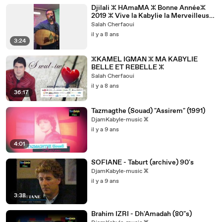
Djilali ⵣ HAmaMA ⵣ Bonne Annéeⵣ
2019 ⵣ Vive la Kabylie la Merveilleuse
ⵣ
Salah Cherfaoui
il y a 8 ans
3:24
ⵣKAMEL IGMAN ⵣ MA KABYLIE
BELLE ET REBELLE ⵣ
Salah Cherfaoui
il y a 8 ans
36:17
Tazmagthe (Souad) "Assirem" (1991)
DjamKabyle-music ⵣ
il y a 9 ans
4:01
SOFIANE - Taburt (archive) 90's
DjamKabyle-music ⵣ
il y a 9 ans
3:38
Brahim IZRI - Dh'Amadah (80"s)