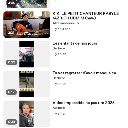
3:09
KIKI LE PETIT CHANTEUR KABYLE
/AZRIGH UDMIM (new)
Athhamdoune .fr
il y a 10 ans
2:21
Les enfants de nos jours
Berbère
il y a 1 an
0:23
Tu vas regretter d'avoir manqué ça
Berbère
il y a 1 an
0:12
Vidéo impossible ne pas rire 2025
Berbère
il y a 1 an
0:38