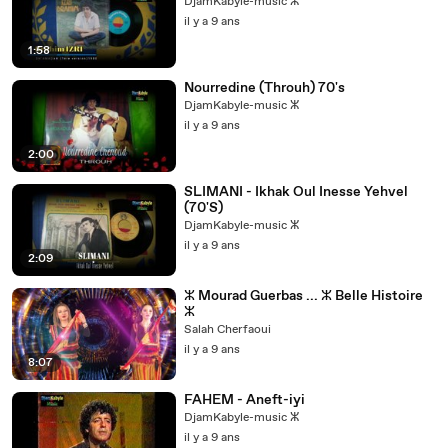
DjamKabyle-music ⵣ
il y a 9 ans
1:58
Nourredine (Throuh) 70's
DjamKabyle-music ⵣ
il y a 9 ans
2:00
SLIMANI - Ikhak Oul Inesse Yehvel
(70'S)
DjamKabyle-music ⵣ
il y a 9 ans
2:09
ⵣ Mourad Guerbas ... ⵣ Belle Histoire
ⵣ
Salah Cherfaoui
il y a 9 ans
8:07
FAHEM - Aneft-iyi
DjamKabyle-music ⵣ
il y a 9 ans