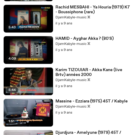
Rachid MESBAHI - Ya Houria (1979) K7
- Boussiphone (rare)
DjamKabyle-music ⵣ
il y a 9 ans
5:43
HAMID - Ayghar Akka ? (80'S)
DjamKabyle-music ⵣ
il y a 9 ans
4:09
Karim TIZOUIAR - Akka Kane (live
Brtv) années 2000
DjamKabyle-music ⵣ
il y a 9 ans
5:44
Massine - Ezziara (1975) 45T / Kabyle
DjamKabyle-music ⵣ
il y a 9 ans
1:51
Djurdjura - Amelyune (1979) 45T /