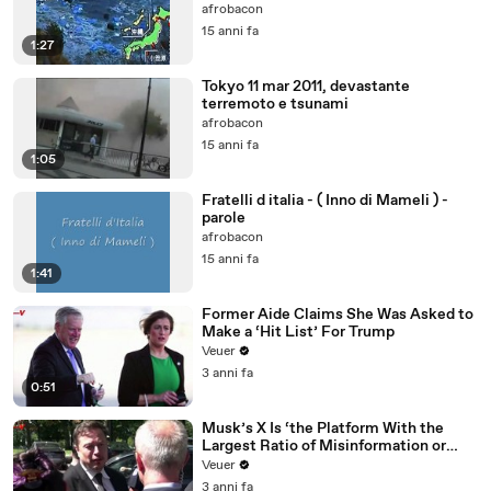
afrobacon
15 anni fa
1:27
Tokyo 11 mar 2011, devastante
terremoto e tsunami
afrobacon
15 anni fa
1:05
Fratelli d italia - ( Inno di Mameli ) -
parole
afrobacon
15 anni fa
1:41
Former Aide Claims She Was Asked to
Make a ‘Hit List’ For Trump
Veuer
3 anni fa
0:51
Musk’s X Is ‘the Platform With the
Largest Ratio of Misinformation or
Disinformation’ Amongst All Social
Veuer
Media Platforms
3 anni fa