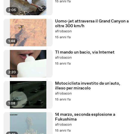
15 anni fa
2:05
Uomo-jet attraversa il Grand Canyon a
oltre 300 km/h
afrobacon
15 anni fa
1:44
TI mando un bacio, via Internet
afrobacon
15 anni fa
2:20
Motociclista investito da un'auto,
illeso per miracolo
afrobacon
15 anni fa
1:08
14 marzo, seconda esplosione a
Fukushima
afrobacon
15 anni fa