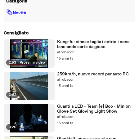
Categoria
🗞
Novità
Consigliato
Kung-fu: cinese taglia i cetrioli cone
lanciando carte da gioco
afrobacon
15 anni fa
2:53
|
Prossimi video
259km/h, nuovo record per auto RC
afrobacon
15 anni fa
0:52
Guanti a LED - Team [e] Boo - Minion
Glove Set Gloving Light Show
afrobacon
15 anni fa
3:20
Gheddaffi gioca a scacchi con