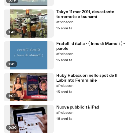
0:19
Tokyo 11 mar 2011, devastante
terremoto e tsunami
afrobacon
15 anni fa
1:43
Fratelli d italia - ( Inno di Mameli ) -
parole
afrobacon
15 anni fa
1:41
Ruby Rubacuori nello spot de Il
Labirinto Femminile
afrobacon
15 anni fa
1:02
Nuova pubblicità iPad
afrobacon
16 anni fa
0:30