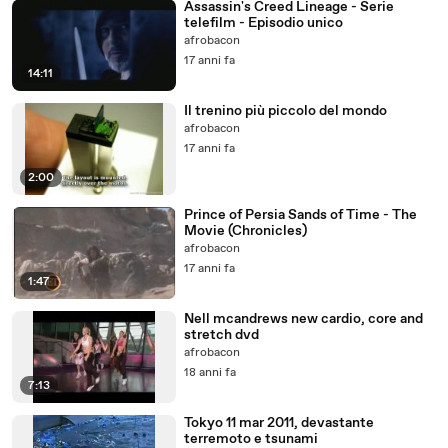
Assassin's Creed Lineage - Serie
telefilm - Episodio unico
afrobacon
17 anni fa
14:11
Il trenino più piccolo del mondo
afrobacon
17 anni fa
2:00
Prince of Persia Sands of Time - The
Movie (Chronicles)
afrobacon
17 anni fa
1:47
Nell mcandrews new cardio, core and
stretch dvd
afrobacon
18 anni fa
7:13
Tokyo 11 mar 2011, devastante
terremoto e tsunami