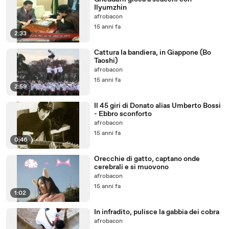
Ilyumzhin
afrobacon
15 anni fa
2:33
Cattura la bandiera, in Giappone (Bo
Taoshi)
afrobacon
15 anni fa
2:59
Il 45 giri di Donato alias Umberto Bossi
- Ebbro sconforto
afrobacon
15 anni fa
0:46
Orecchie di gatto, captano onde
cerebrali e si muovono
afrobacon
15 anni fa
1:02
In infradito, pulisce la gabbia dei cobra
afrobacon