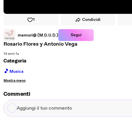
1
Condividi
Segui
memori@ (M.D.U.D.)
Rosario Flores y Antonio Vega
19 anni fa
Categoria
🎵
Musica
Mostra meno
Commenti
Aggiungi
il
tuo
commento