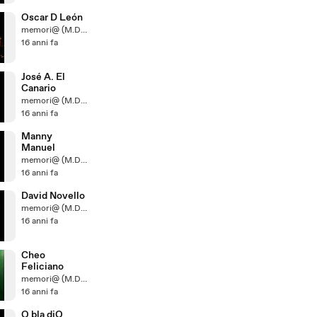
Oscar D León
memori@ (M.D.U.D.)
16 anni fa
José A. El
Canario
memori@ (M.D.U.D.)
16 anni fa
Manny
Manuel
memori@ (M.D.U.D.)
16 anni fa
David Novello
memori@ (M.D.U.D.)
16 anni fa
Cheo
Feliciano
memori@ (M.D.U.D.)
16 anni fa
O bla diO