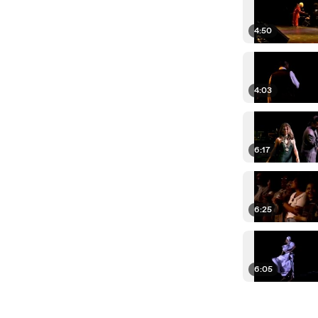
4:50
4:03
6:17
6:25
6:05