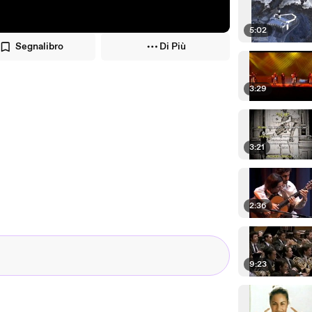
5:02
Segnalibro
Di Più
3:29
3:21
2:36
9:23