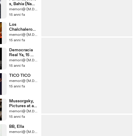
s, Bahía (Na
Baixa Do
memori@ (M.D.U.D.)
Sapateiro)
15 anni fa
Los
Chalchaleros
con Juan
memori@ (M.D.U.D.)
Carlos
15 anni fa
Baglieto,
Chacarera De
Democracia
Un Triste
Real Ya, 15 M ,
"Dicen Que
memori@ (M.D.U.D.)
Está Loco"
15 anni fa
TICO TICO
memori@ (M.D.U.D.)
15 anni fa
Mussorgsky,
Pictures at an
Exhibition
memori@ (M.D.U.D.)
15 anni fa
BB, Ella
memori@ (M.D.U.D.)