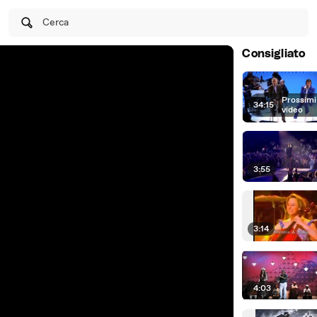
Cerca
Consigliato
Prossimi
34:15
|
video
3:55
3:14
4:03