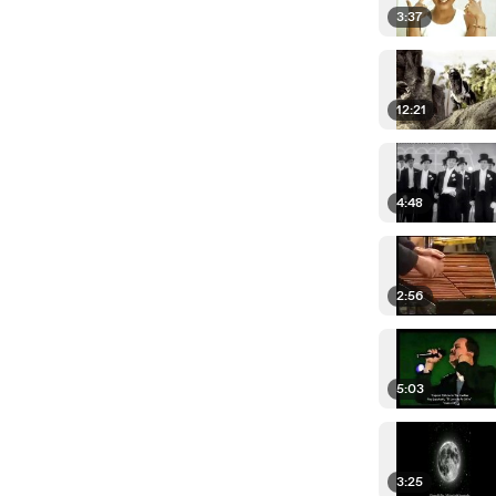
3:37
12:21
4:48
2:56
5:03
3:25