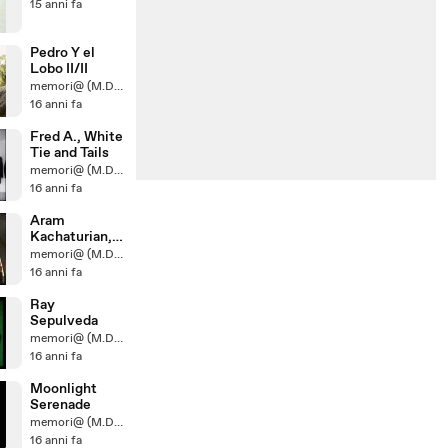
15 anni fa
Pedro Y el
Lobo II/II
memori@ (M.D.U.D.)
16 anni fa
Fred A., White
Tie and Tails
memori@ (M.D.U.D.)
16 anni fa
Aram
Kachaturian,
Sabre Dance
memori@ (M.D.U.D.)
16 anni fa
Ray
Sepulveda
memori@ (M.D.U.D.)
16 anni fa
Moonlight
Serenade
memori@ (M.D.U.D.)
16 anni fa