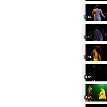
8:14
2:53
5:54
4:09
4:48