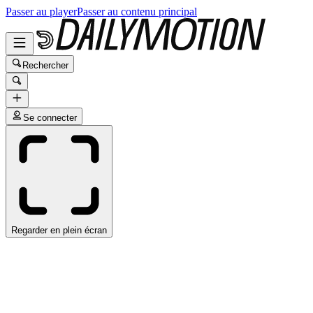
Passer au player
Passer au contenu principal
Rechercher
Se connecter
Regarder en plein écran