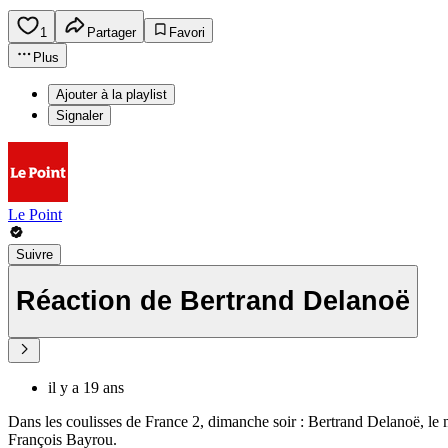
1
Partager
Favori
Plus
Ajouter à la playlist
Signaler
Le Point
Suivre
Réaction de Bertrand Delanoë
il y a 19 ans
Dans les coulisses de France 2, dimanche soir : Bertrand Delanoë, le m
François Bayrou.