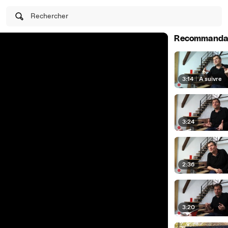
Rechercher
Recommanda
3:14
|
À suivre
3:24
2:36
3:20