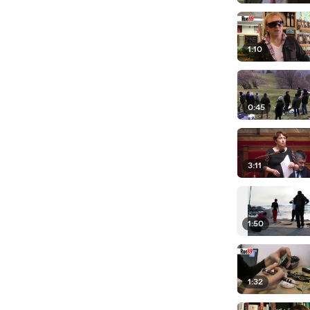
1:10
0:45
3:11
1:50
1:32