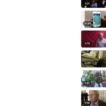
1:01
0:36
2:15
0:07
1:51
1:19