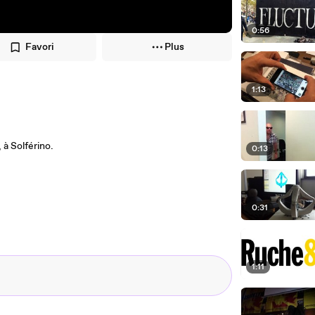
0:56
Favori
Plus
1:13
 à Solférino.
0:13
0:31
1:11