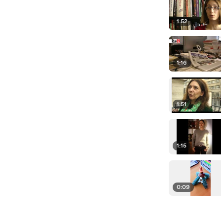
1:52
1:16
1:51
1:15
0:09