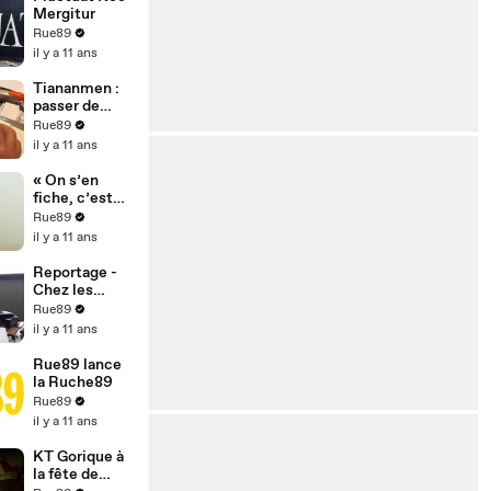
Rue89 n°1
Mergitur
Rue89
il y a 11 ans
Tiananmen :
passer de
négatif à
Rue89
positif
il y a 11 ans
« On s’en
fiche, c’est
jeudi ! »
Rue89
il y a 11 ans
Reportage -
Chez les
roboticiens
Rue89
mous
il y a 11 ans
Rue89 lance
la Ruche89
Rue89
il y a 11 ans
KT Gorique à
la fête de