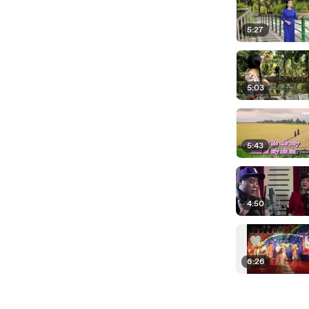
5:27
5:03
5:43
4:50
6:26