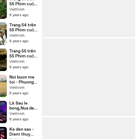
55 Phim cuộc
đời Đức Phật
Viettrinh
Thích Ca
8 years ago
(Buddha) trọn
bộ 55 tập lồng
Trang 54 trên
tiếng
55 Phim cuộc
đời Đức Phật
Viettrinh
Thích Ca
8 years ago
(Buddha) trọn
bộ 55 tập lồng
Trang 55 trên
tiếng
55 Phim cuộc
đời Đức Phật
Viettrinh
Thích Ca
8 years ago
(Buddha) lồng
tiếng 55 tập
Noi buon me
trọn bộ
toi - Phuong
my chi,Thuy
Viettrinh
duong Beat
8 years ago
Lk Sau le
bong,Nua dem
ngoai pho -
Viettrinh
Cong
8 years ago
nghia,Thien
nhan Karaoke
Ke den sau -
Diem thuy