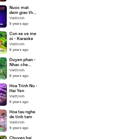
Nuoc mat
dem giao thua
- Karaoke
Viettrinh
8 years ago
Con se ve me
oi - Karaoke
Viettrinh
8 years ago
Duyen phan -
Nhac che
(Karaoke)
Viettrinh
8 years ago
Hoa Trinh Nu -
Hai Yen
Viettrinh
8 years ago
Hoa tau nghe
de tinh tam
Viettrinh
8 years ago
Chuyen hai