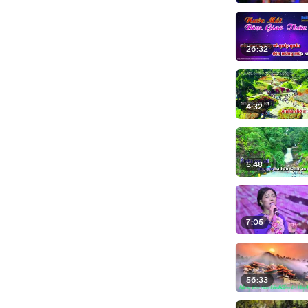
26:32
4:32
5:48
7:05
56:33