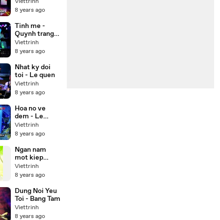
Karaoke
Viettrinh
8 years ago
Tinh me -
Quynh trang (
Karaoke Beat
Viettrinh
)
8 years ago
Nhat ky doi
toi - Le quen
Viettrinh
8 years ago
Hoa no ve
dem - Le
quyen
Viettrinh
Karaoke
8 years ago
Ngan nam
mot kiep
nguoi
Viettrinh
8 years ago
Dung Noi Yeu
Toi - Bang Tam
Viettrinh
8 years ago