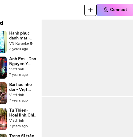
Connect
d
Hanh phuc
danh mat -
Chau Viet
VN Karaoke
Cuong
3 years ago
Anh Em - Dan
Nguyen Y
Phung
Viettrinh
7 years ago
Bai hoc nho
doi - Việt
Hương, Chí
Viettrinh
Tài, Thúy Nga,
7 years ago
Hoài Tâm
Tu Thien-
Hoai linh,Chi
tai,Trung
Viettrinh
Dan,Thuy
7 years ago
Phuong
Trang 51 trên