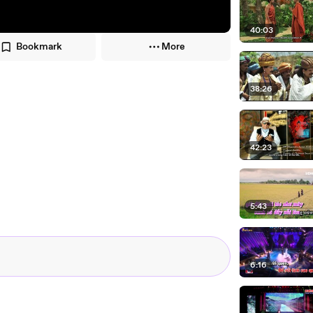
40:03
Bookmark
More
38:26
42:23
5:43
6:16