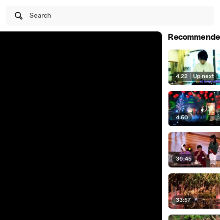
Search
Recommende
4:22
|
Up next
4:50
36:45
33:57