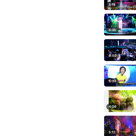
5:18
5:35
6:50
5:33
4:06
5:12