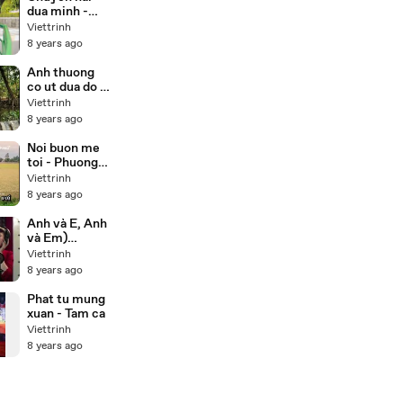
dua minh -
Duong hong
Viettrinh
loan
8 years ago
Anh thuong
co ut dua do -
Luu anh
Viettrinh
loan,Truong
8 years ago
son
Noi buon me
toi - Phuong
my chi (
Viettrinh
karaoke)
8 years ago
Anh và E, Anh
và Em)
Valentine
Viettrinh
Song 2013 -
8 years ago
Orekae
Phat tu mung
xuan - Tam ca
Viettrinh
8 years ago