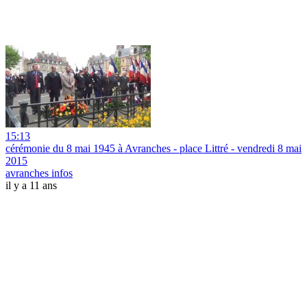
15:13
cérémonie du 8 mai 1945 à Avranches - place Littré - vendredi 8 mai
2015
avranches infos
il y a 11 ans