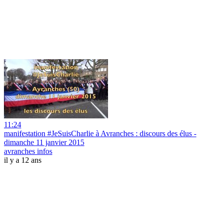
11:24
manifestation #JeSuisCharlie à Avranches : discours des élus -
dimanche 11 janvier 2015
avranches infos
il y a 12 ans