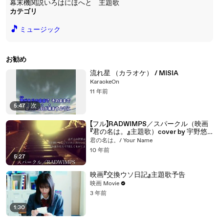
幕末機関説いろはにほへと 主題歌
カテゴリ
🎵
ミュージック
お勧め
流れ星 （カラオケ） / MISIA
KaraokeOn
11 年前
5:47
|
次
【フル】RADWIMPS／スパークル（映画
『君の名は。』主題歌）cover by 宇野悠
人
君の名は。/ Your Name
10 年前
5:27
映画『交換ウソ日記』主題歌予告
映画 Movie
3 年前
1:30