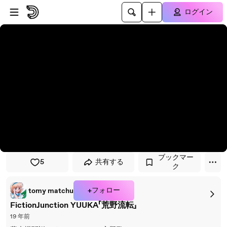
プレイヤーにスキップ
メインコンテンツにスキップ
ログイン
ブックマー
5
共有する
ク
+フォロー
tomy matchu
FictionJunction YUUKA「荒野流転」
19 年前