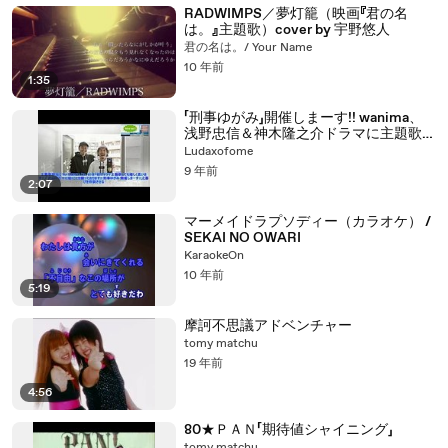
RADWIMPS／夢灯籠（映画『君の名
は。』主題歌）cover by 宇野悠人
君の名は。/ Your Name
10 年前
1:35
「刑事ゆがみ」開催しまーす!! wanima、
浅野忠信＆神木隆之介ドラマに主題歌書
き下ろし（コメントあり） - 音楽ナタリ
Ludaxofome
ー
9 年前
2:07
マーメイドラプソディー（カラオケ） /
SEKAI NO OWARI
KaraokeOn
10 年前
5:19
摩訶不思議アドベンチャー
tomy matchu
19 年前
4:56
80★ＰＡＮ「期待値シャイニング」