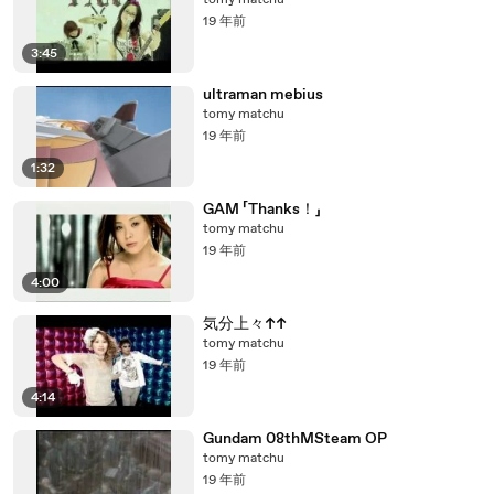
tomy matchu
19 年前
3:45
ultraman mebius
tomy matchu
19 年前
1:32
GAM 「Thanks！」
tomy matchu
19 年前
4:00
気分上々↑↑
tomy matchu
19 年前
4:14
Gundam 08thMSteam OP
tomy matchu
19 年前