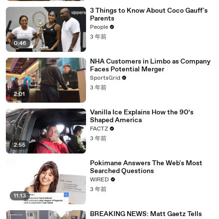
3 Things to Know About Coco Gauff's
Parents
People
3 年前
0:46
NHA Customers in Limbo as Company
Faces Potential Merger
SportsGrid
3 年前
2:01
Vanilla Ice Explains How the 90’s
Shaped America
FACTZ
3 年前
2:55
Pokimane Answers The Web's Most
Searched Questions
WIRED
3 年前
11:13
BREAKING NEWS: Matt Gaetz Tells