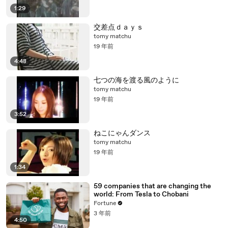
1:29
交差点ｄａｙｓ
tomy matchu
19 年前
4:48
七つの海を渡る風のように
tomy matchu
19 年前
3:52
ねこにゃんダンス
tomy matchu
19 年前
1:34
59 companies that are changing the
world: From Tesla to Chobani
Fortune
3 年前
4:50