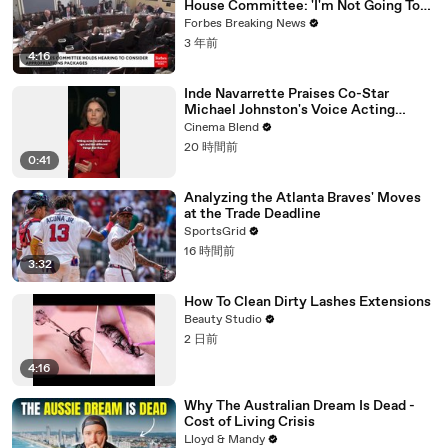
House Committee: 'I'm Not Going To
Vote For A Continuing Resolution'
Forbes Breaking News
3 年前
4:16
Inde Navarrette Praises Co-Star
Michael Johnston's Voice Acting
Advice
Cinema Blend
20 時間前
0:41
Analyzing the Atlanta Braves' Moves
at the Trade Deadline
SportsGrid
16 時間前
3:32
How To Clean Dirty Lashes Extensions
Beauty Studio
2 日前
4:16
Why The Australian Dream Is Dead -
Cost of Living Crisis
Lloyd & Mandy