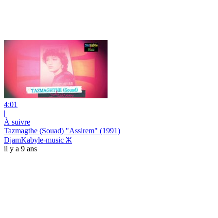
4:01
|
À suivre
Tazmagthe (Souad) "Assirem" (1991)
DjamKabyle-music ⵣ
il y a 9 ans