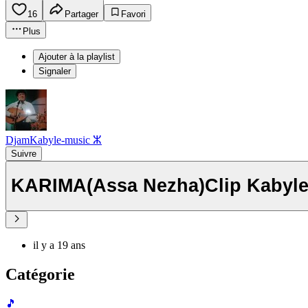
16
Partager
Favori
Plus
Ajouter à la playlist
Signaler
DjamKabyle-music ⵣ
Suivre
KARIMA(Assa Nezha)Clip Kabyl
il y a 19 ans
Catégorie
🎵