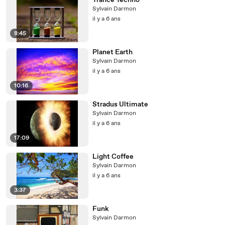
Trance Techno
Sylvain Darmon
il y a 6 ans
8:45
Planet Earth
Sylvain Darmon
il y a 6 ans
10:16
Stradus Ultimate
Sylvain Darmon
il y a 6 ans
17:09
Light Coffee
Sylvain Darmon
il y a 6 ans
3:37
Funk
Sylvain Darmon