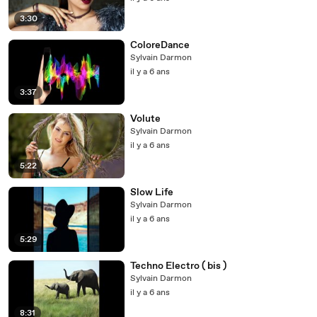
3:30
ColoreDance
Sylvain Darmon
il y a 6 ans
3:37
Volute
Sylvain Darmon
il y a 6 ans
5:22
Slow Life
Sylvain Darmon
il y a 6 ans
5:29
Techno Electro ( bis )
Sylvain Darmon
il y a 6 ans
8:31