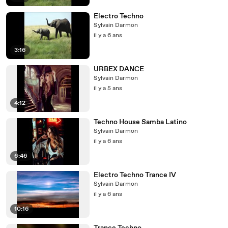
Electro Techno
Sylvain Darmon
il y a 6 ans
3:16
URBEX DANCE
Sylvain Darmon
il y a 5 ans
4:12
Techno House Samba Latino
Sylvain Darmon
il y a 6 ans
6:46
Electro Techno Trance IV
Sylvain Darmon
il y a 6 ans
10:16