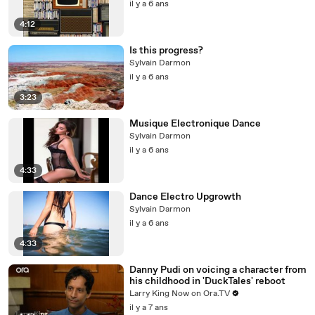
il y a 6 ans
4:12
Is this progress?
Sylvain Darmon
il y a 6 ans
3:23
Musique Electronique Dance
Sylvain Darmon
il y a 6 ans
4:33
Dance Electro Upgrowth
Sylvain Darmon
il y a 6 ans
4:33
Danny Pudi on voicing a character from
his childhood in 'DuckTales' reboot
Larry King Now on Ora.TV
il y a 7 ans