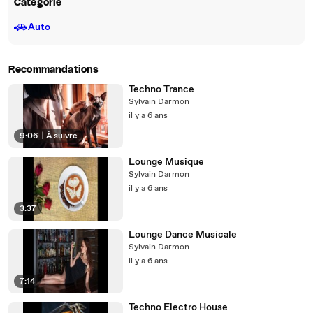
Catégorie
🚗
Auto
Recommandations
Techno Trance
Sylvain Darmon
il y a 6 ans
9:06
|
À suivre
Lounge Musique
Sylvain Darmon
il y a 6 ans
3:37
Lounge Dance Musicale
Sylvain Darmon
il y a 6 ans
7:14
Techno Electro House