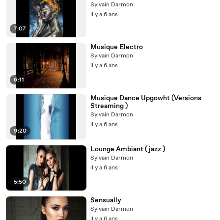
Sylvain Darmon
il y a 6 ans
7:07
Musique Electro
Sylvain Darmon
il y a 6 ans
6:11
Musique Dance Upgowht (Versions
Streaming )
Sylvain Darmon
il y a 6 ans
9:20
Lounge Ambiant ( jazz )
Sylvain Darmon
il y a 6 ans
5:50
Sensually
Sylvain Darmon
il y a 6 ans