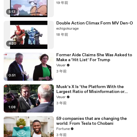
19 年前
5:13
Double Action Climax Form MV Den-O
echigokurage
18 年前
4:20
Former Aide Claims She Was Asked to
Make a ‘Hit List’ For Trump
Veuer
3 年前
0:51
Musk’s X Is ‘the Platform With the
Largest Ratio of Misinformation or
Disinformation’ Amongst All Social
Veuer
Media Platforms
3 年前
1:08
59 companies that are changing the
world: From Tesla to Chobani
Fortune
3 年前