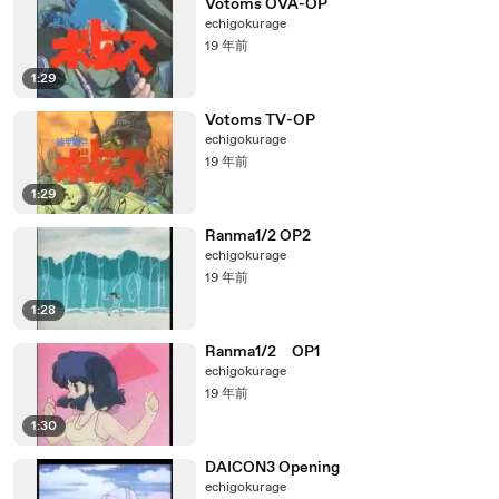
Votoms OVA-OP
echigokurage
19 年前
1:29
Votoms TV-OP
echigokurage
19 年前
1:29
Ranma1/2 OP2
echigokurage
19 年前
1:28
Ranma1/2 OP1
echigokurage
19 年前
1:30
DAICON3 Opening
echigokurage