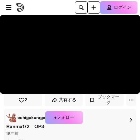
プレイヤーにスキップ
メインコンテンツにスキップ
ログイン
ブックマー
2
共有する
ク
+フォロー
echigokurage
Ranma1/2 OP3
19 年前