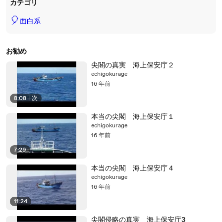
カテゴリ
🎈
面白系
お勧め
尖閣の真実 海上保安庁２
echigokurage
16 年前
8:08
|
次
本当の尖閣 海上保安庁１
echigokurage
16 年前
7:29
本当の尖閣 海上保安庁４
echigokurage
16 年前
11:24
尖閣侵略の真実 海上保安庁3