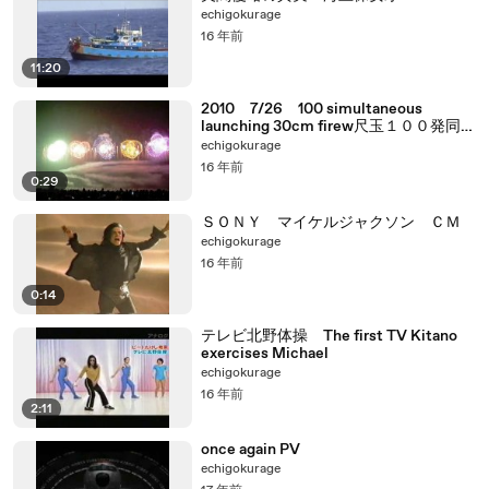
echigokurage
16 年前
11:20
2010 7/26 100 simultaneous
launching 30cm firew尺玉１００発同時
打ち上げ
echigokurage
16 年前
0:29
ＳＯＮＹ マイケルジャクソン ＣＭ
echigokurage
16 年前
0:14
テレビ北野体操 The first TV Kitano
exercises Michael
echigokurage
16 年前
2:11
once again PV
echigokurage