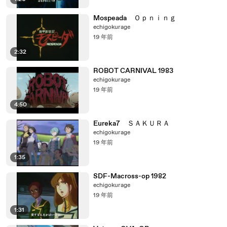
Mospeada Ｏｐｎｉｎｇ
echigokurage
19 年前
2:32
ROBOT CARNIVAL 1983
echigokurage
19 年前
4:50
Eureka7 ＳＡＫＵＲＡ
echigokurage
19 年前
1:35
SDF-Macross-op 1982
echigokurage
19 年前
1:31