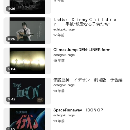
17 年前
4:36
Ｌetter Ｄｉr my Ｃｈｉｌｄｒｅ
ｎ 手紙~親愛なる子供たち~
echigokurage
17 年前
8:25
Climax Jump DEN-LINER form
echigokurage
19 年前
5:04
伝説巨神 イデオン 劇場版 予告編
echigokurage
19 年前
9:42
SpaceRunaway IDON OP
echigokurage
19 年前
1:20